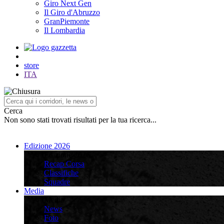
Giro Next Gen
Il Giro d'Abruzzo
GranPiemonte
Il Lombardia
store
ITA
Cerca
Non sono stati trovati risultati per la tua ricerca...
Edizione 2026
Edizione 2026
Recap Corsa
Classifiche
Squadre
Media
Media
News
Foto