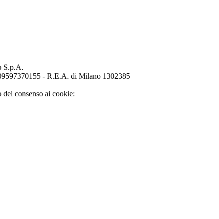
p S.p.A.
o 09597370155 - R.E.A. di Milano 1302385
o del consenso ai cookie: