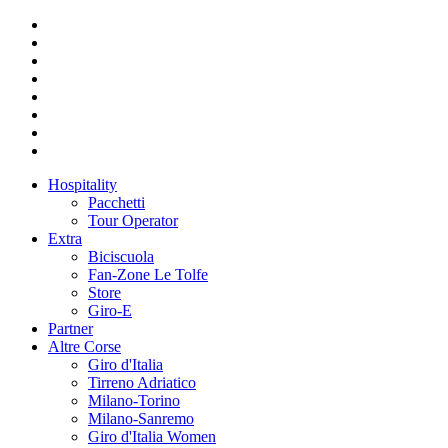
Hospitality
Pacchetti
Tour Operator
Extra
Biciscuola
Fan-Zone Le Tolfe
Store
Giro-E
Partner
Altre Corse
Giro d'Italia
Tirreno Adriatico
Milano-Torino
Milano-Sanremo
Giro d'Italia Women