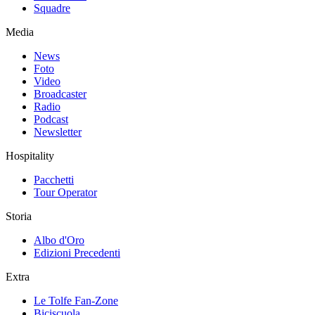
Squadre
Media
News
Foto
Video
Broadcaster
Radio
Podcast
Newsletter
Hospitality
Pacchetti
Tour Operator
Storia
Albo d'Oro
Edizioni Precedenti
Extra
Le Tolfe Fan-Zone
Biciscuola