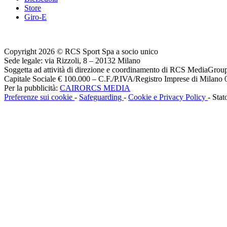
Store
Giro-E
Copyright 2026 © RCS Sport Spa a socio unico
Sede legale: via Rizzoli, 8 – 20132 Milano
Soggetta ad attività di direzione e coordinamento di RCS MediaGrou
Capitale Sociale € 100.000 – C.F./P.IVA/Registro Imprese di Milan
Per la pubblicità:
CAIRORCS MEDIA
Preferenze sui cookie
-
Safeguarding
-
Cookie e Privacy Policy
- Stat