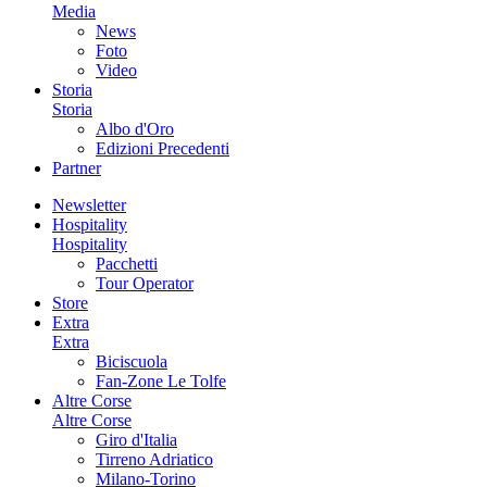
Media
News
Foto
Video
Storia
Storia
Albo d'Oro
Edizioni Precedenti
Partner
Newsletter
Hospitality
Hospitality
Pacchetti
Tour Operator
Store
Extra
Extra
Biciscuola
Fan-Zone Le Tolfe
Altre Corse
Altre Corse
Giro d'Italia
Tirreno Adriatico
Milano-Torino