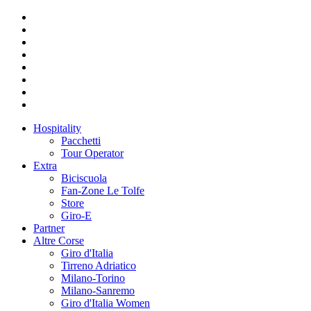
Hospitality
Pacchetti
Tour Operator
Extra
Biciscuola
Fan-Zone Le Tolfe
Store
Giro-E
Partner
Altre Corse
Giro d'Italia
Tirreno Adriatico
Milano-Torino
Milano-Sanremo
Giro d'Italia Women