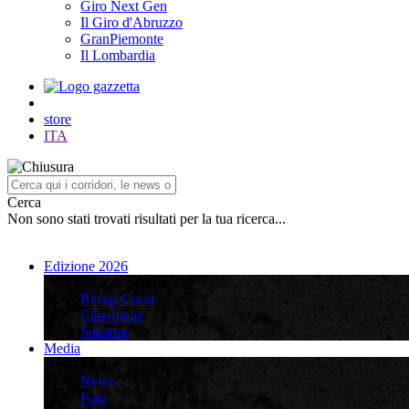
Giro Next Gen
Il Giro d'Abruzzo
GranPiemonte
Il Lombardia
store
ITA
Cerca
Non sono stati trovati risultati per la tua ricerca...
Edizione 2026
Edizione 2026
Recap Corsa
Classifiche
Squadre
Media
Media
News
Foto