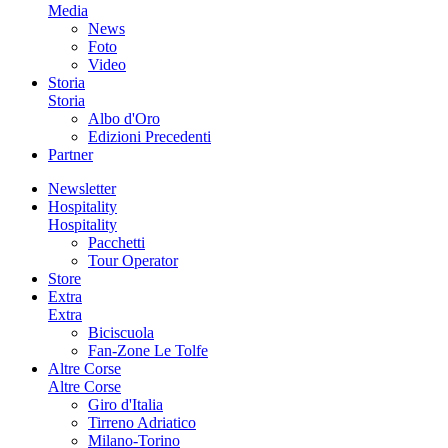
Media
News
Foto
Video
Storia
Storia
Albo d'Oro
Edizioni Precedenti
Partner
Newsletter
Hospitality
Hospitality
Pacchetti
Tour Operator
Store
Extra
Extra
Biciscuola
Fan-Zone Le Tolfe
Altre Corse
Altre Corse
Giro d'Italia
Tirreno Adriatico
Milano-Torino