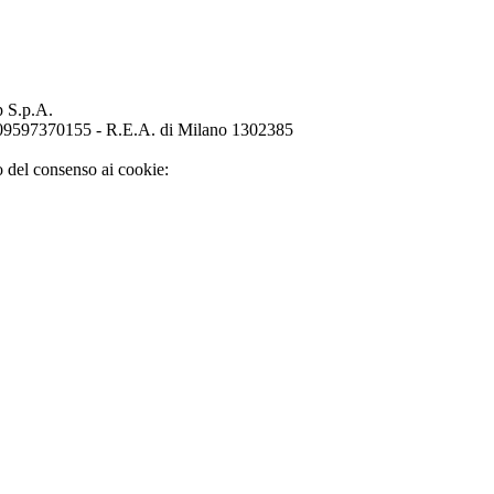
p S.p.A.
o 09597370155 - R.E.A. di Milano 1302385
o del consenso ai cookie: