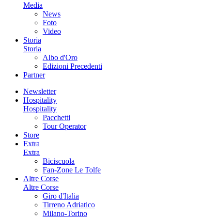
Media
News
Foto
Video
Storia
Storia
Albo d'Oro
Edizioni Precedenti
Partner
Newsletter
Hospitality
Hospitality
Pacchetti
Tour Operator
Store
Extra
Extra
Biciscuola
Fan-Zone Le Tolfe
Altre Corse
Altre Corse
Giro d'Italia
Tirreno Adriatico
Milano-Torino