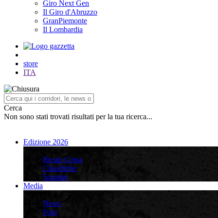
Giro Next Gen
Il Giro d'Abruzzo
GranPiemonte
Il Lombardia
store
ITA
Cerca
Non sono stati trovati risultati per la tua ricerca...
Edizione 2026
Edizione 2026
Recap Corsa
Classifiche
Squadre
Media
Media
News
Foto