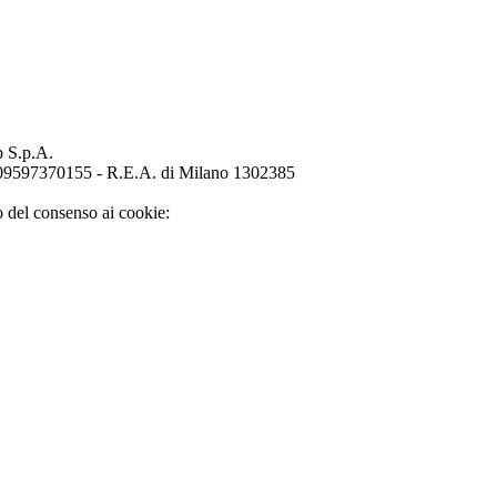
p S.p.A.
o 09597370155 - R.E.A. di Milano 1302385
o del consenso ai cookie: