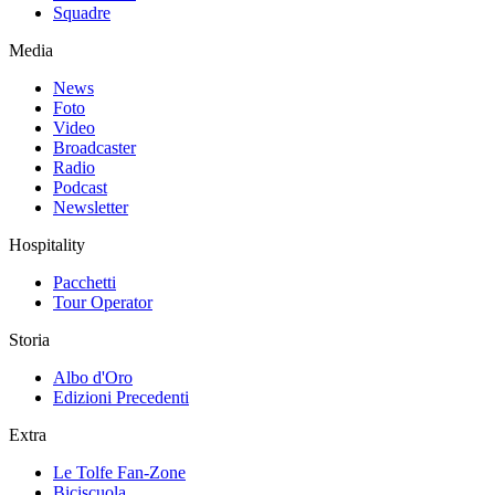
Squadre
Media
News
Foto
Video
Broadcaster
Radio
Podcast
Newsletter
Hospitality
Pacchetti
Tour Operator
Storia
Albo d'Oro
Edizioni Precedenti
Extra
Le Tolfe Fan-Zone
Biciscuola