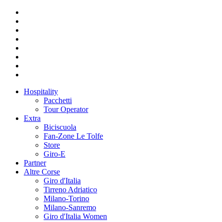
Hospitality
Pacchetti
Tour Operator
Extra
Biciscuola
Fan-Zone Le Tolfe
Store
Giro-E
Partner
Altre Corse
Giro d'Italia
Tirreno Adriatico
Milano-Torino
Milano-Sanremo
Giro d'Italia Women