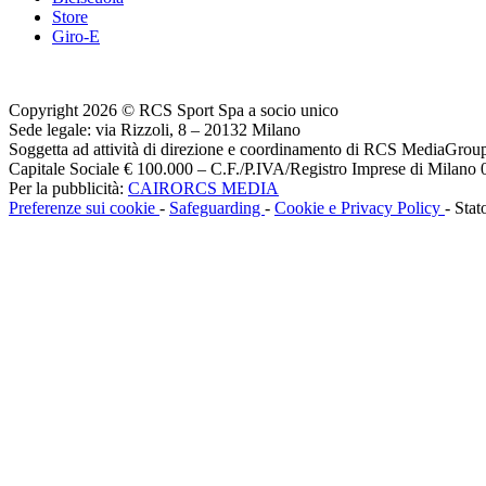
Store
Giro-E
Copyright 2026 © RCS Sport Spa a socio unico
Sede legale: via Rizzoli, 8 – 20132 Milano
Soggetta ad attività di direzione e coordinamento di RCS MediaGrou
Capitale Sociale € 100.000 – C.F./P.IVA/Registro Imprese di Milan
Per la pubblicità:
CAIRORCS MEDIA
Preferenze sui cookie
-
Safeguarding
-
Cookie e Privacy Policy
- Stat