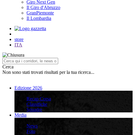
Giro Next Gen
Il Giro d'Abruzzo
GranPiemonte
Il Lombardia
store
ITA
Cerca
Non sono stati trovati risultati per la tua ricerca...
Edizione 2026
Edizione 2026
Recap Corsa
Classifiche
Squadre
Media
Media
News
Foto