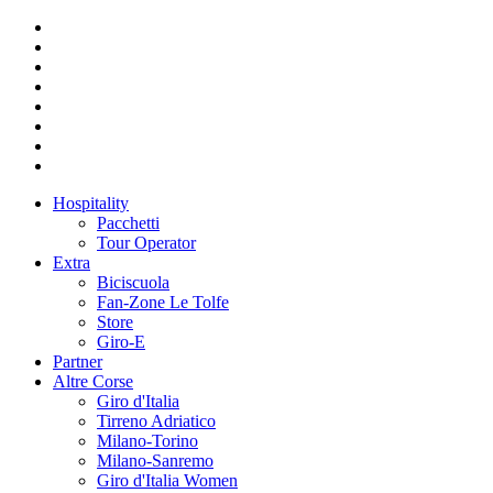
Hospitality
Pacchetti
Tour Operator
Extra
Biciscuola
Fan-Zone Le Tolfe
Store
Giro-E
Partner
Altre Corse
Giro d'Italia
Tirreno Adriatico
Milano-Torino
Milano-Sanremo
Giro d'Italia Women