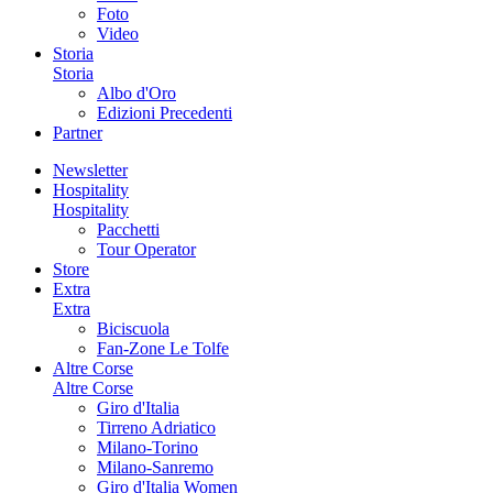
Foto
Video
Storia
Storia
Albo d'Oro
Edizioni Precedenti
Partner
Newsletter
Hospitality
Hospitality
Pacchetti
Tour Operator
Store
Extra
Extra
Biciscuola
Fan-Zone Le Tolfe
Altre Corse
Altre Corse
Giro d'Italia
Tirreno Adriatico
Milano-Torino
Milano-Sanremo
Giro d'Italia Women