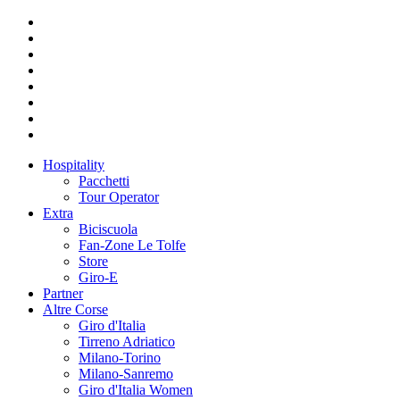
Hospitality
Pacchetti
Tour Operator
Extra
Biciscuola
Fan-Zone Le Tolfe
Store
Giro-E
Partner
Altre Corse
Giro d'Italia
Tirreno Adriatico
Milano-Torino
Milano-Sanremo
Giro d'Italia Women