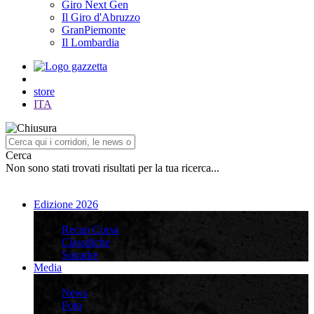
Giro Next Gen
Il Giro d'Abruzzo
GranPiemonte
Il Lombardia
store
ITA
Cerca
Non sono stati trovati risultati per la tua ricerca...
Edizione 2026
Edizione 2026
Recap Corsa
Classifiche
Squadre
Media
Media
News
Foto