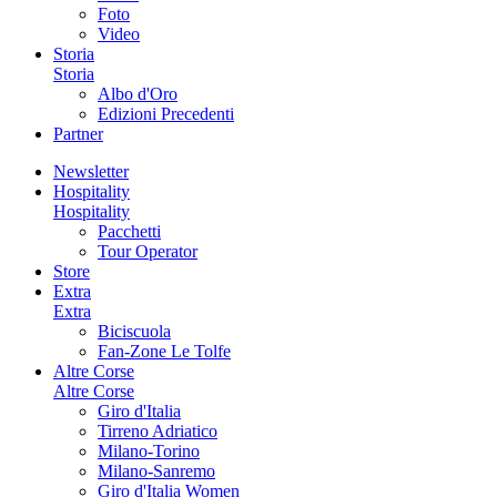
Foto
Video
Storia
Storia
Albo d'Oro
Edizioni Precedenti
Partner
Newsletter
Hospitality
Hospitality
Pacchetti
Tour Operator
Store
Extra
Extra
Biciscuola
Fan-Zone Le Tolfe
Altre Corse
Altre Corse
Giro d'Italia
Tirreno Adriatico
Milano-Torino
Milano-Sanremo
Giro d'Italia Women