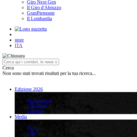
Giro Next Gen
Il Giro d'Abruzzo
GranPiemonte
Il Lombardia
store
ITA
Cerca
Non sono stati trovati risultati per la tua ricerca...
Edizione 2026
Edizione 2026
Recap Corsa
Classifiche
Squadre
Media
Media
News
Foto