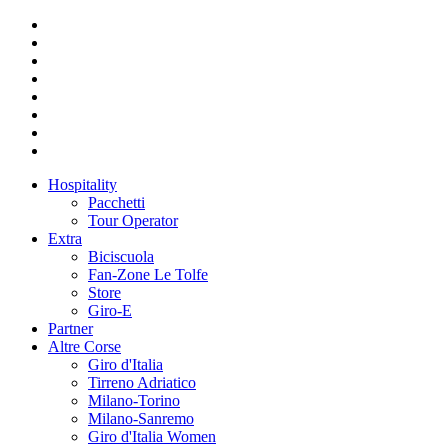
Hospitality
Pacchetti
Tour Operator
Extra
Biciscuola
Fan-Zone Le Tolfe
Store
Giro-E
Partner
Altre Corse
Giro d'Italia
Tirreno Adriatico
Milano-Torino
Milano-Sanremo
Giro d'Italia Women