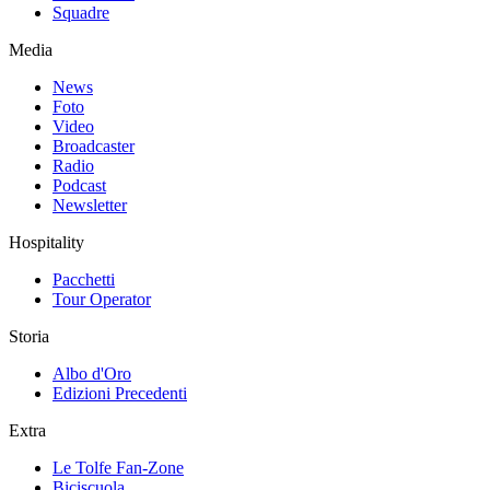
Squadre
Media
News
Foto
Video
Broadcaster
Radio
Podcast
Newsletter
Hospitality
Pacchetti
Tour Operator
Storia
Albo d'Oro
Edizioni Precedenti
Extra
Le Tolfe Fan-Zone
Biciscuola