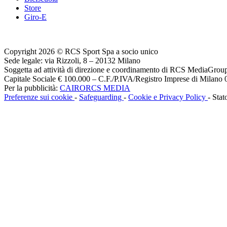
Store
Giro-E
Copyright 2026 © RCS Sport Spa a socio unico
Sede legale: via Rizzoli, 8 – 20132 Milano
Soggetta ad attività di direzione e coordinamento di RCS MediaGrou
Capitale Sociale € 100.000 – C.F./P.IVA/Registro Imprese di Milan
Per la pubblicità:
CAIRORCS MEDIA
Preferenze sui cookie
-
Safeguarding
-
Cookie e Privacy Policy
- Stat