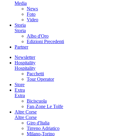
Media
News
Foto
Video
Storia
Storia
Albo d'Oro
Edizioni Precedenti
Partner
Newsletter
Hospitality
Hospitality
Pacchetti
Tour Operator
Store
Extra
Extra
Biciscuola
Fan-Zone Le Tolfe
Altre Corse
Altre Corse
Giro d'Italia
Tirreno Adriatico
Milano-Torino