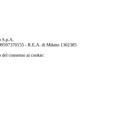
p S.p.A.
o 09597370155 - R.E.A. di Milano 1302385
o del consenso ai cookie: