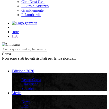
Giro Next Gen
Il Giro d'Abruzzo
GranPiemonte
Il Lombardia
store
ITA
Cerca
Non sono stati trovati risultati per la tua ricerca...
Edizione 2026
Edizione 2026
Recap Corsa
Classifiche
Squadre
Media
Media
News
Foto