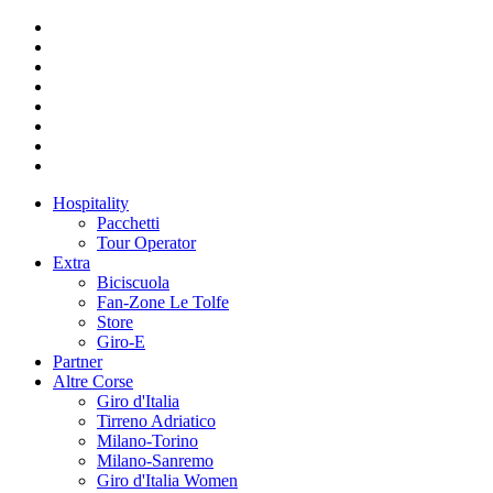
Hospitality
Pacchetti
Tour Operator
Extra
Biciscuola
Fan-Zone Le Tolfe
Store
Giro-E
Partner
Altre Corse
Giro d'Italia
Tirreno Adriatico
Milano-Torino
Milano-Sanremo
Giro d'Italia Women