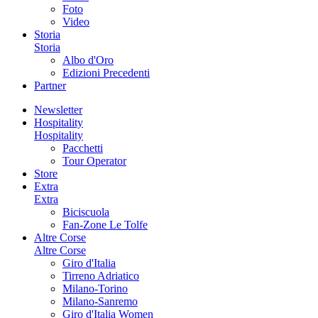
Foto
Video
Storia
Storia
Albo d'Oro
Edizioni Precedenti
Partner
Newsletter
Hospitality
Hospitality
Pacchetti
Tour Operator
Store
Extra
Extra
Biciscuola
Fan-Zone Le Tolfe
Altre Corse
Altre Corse
Giro d'Italia
Tirreno Adriatico
Milano-Torino
Milano-Sanremo
Giro d'Italia Women