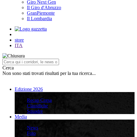
Giro Next Gen
Il Giro d'Abruzzo
GranPiemonte
Il Lombardia
store
ITA
Cerca
Non sono stati trovati risultati per la tua ricerca...
Edizione 2026
Edizione 2026
Recap Corsa
Classifiche
Squadre
Media
Media
News
Foto