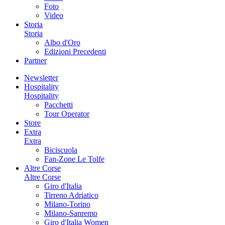
Foto
Video
Storia
Storia
Albo d'Oro
Edizioni Precedenti
Partner
Newsletter
Hospitality
Hospitality
Pacchetti
Tour Operator
Store
Extra
Extra
Biciscuola
Fan-Zone Le Tolfe
Altre Corse
Altre Corse
Giro d'Italia
Tirreno Adriatico
Milano-Torino
Milano-Sanremo
Giro d'Italia Women