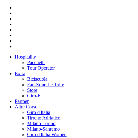
Hospitality
Pacchetti
Tour Operator
Extra
Biciscuola
Fan-Zone Le Tolfe
Store
Giro-E
Partner
Altre Corse
Giro d'Italia
Tirreno Adriatico
Milano-Torino
Milano-Sanremo
Giro d'Italia Women