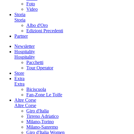
Foto
Video
Storia
Storia
Albo d'Oro
Edizioni Precedenti
Partner
Newsletter
Hospitality
Hospitality
Pacchetti
Tour Operator
Store
Extra
Extra
Biciscuola
Fan-Zone Le Tolfe
Altre Corse
Altre Corse
Giro d'Italia
Tirreno Adriatico
Milano-Torino
Milano-Sanremo
Giro d'Italia Women