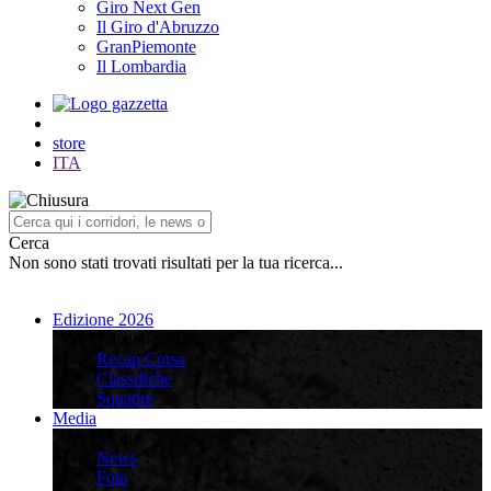
Giro Next Gen
Il Giro d'Abruzzo
GranPiemonte
Il Lombardia
store
ITA
Cerca
Non sono stati trovati risultati per la tua ricerca...
Edizione 2026
Edizione 2026
Recap Corsa
Classifiche
Squadre
Media
Media
News
Foto