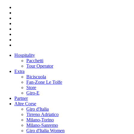
Hospitality
Pacchetti
Tour Operator
Extra
Biciscuola
Fan-Zone Le Tolfe
Store
Giro-E
Partner
Altre Corse
Giro d'Italia
Tirreno Adriatico
Milano-Torino
Milano-Sanremo
Giro d'Italia Women