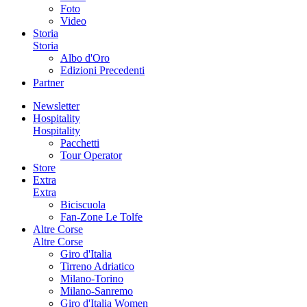
Foto
Video
Storia
Storia
Albo d'Oro
Edizioni Precedenti
Partner
Newsletter
Hospitality
Hospitality
Pacchetti
Tour Operator
Store
Extra
Extra
Biciscuola
Fan-Zone Le Tolfe
Altre Corse
Altre Corse
Giro d'Italia
Tirreno Adriatico
Milano-Torino
Milano-Sanremo
Giro d'Italia Women