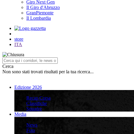
Giro Next Gen
Il Giro d'Abruzzo
GranPiemonte
Il Lombardia
store
ITA
Cerca
Non sono stati trovati risultati per la tua ricerca...
Edizione 2026
Edizione 2026
Recap Corsa
Classifiche
Squadre
Media
Media
News
Foto