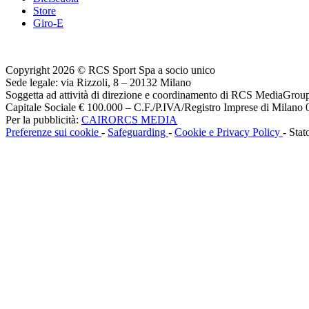
Store
Giro-E
Copyright 2026 © RCS Sport Spa a socio unico
Sede legale: via Rizzoli, 8 – 20132 Milano
Soggetta ad attività di direzione e coordinamento di RCS MediaGrou
Capitale Sociale € 100.000 – C.F./P.IVA/Registro Imprese di Milan
Per la pubblicità:
CAIRORCS MEDIA
Preferenze sui cookie
-
Safeguarding
-
Cookie e Privacy Policy
- Stat