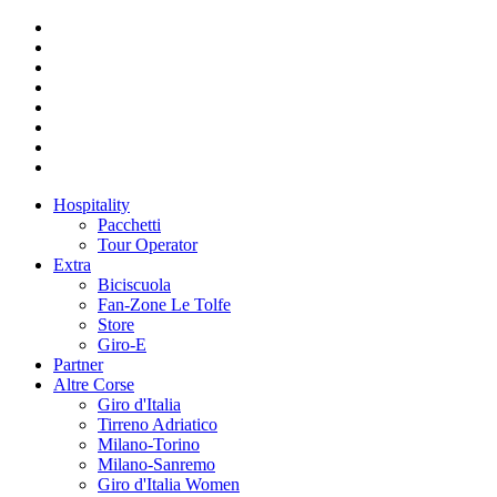
Hospitality
Pacchetti
Tour Operator
Extra
Biciscuola
Fan-Zone Le Tolfe
Store
Giro-E
Partner
Altre Corse
Giro d'Italia
Tirreno Adriatico
Milano-Torino
Milano-Sanremo
Giro d'Italia Women