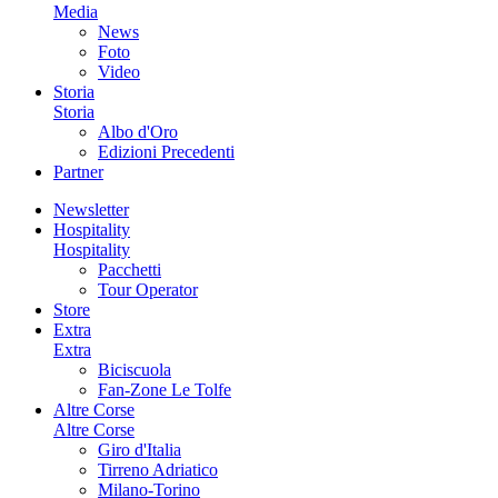
Media
News
Foto
Video
Storia
Storia
Albo d'Oro
Edizioni Precedenti
Partner
Newsletter
Hospitality
Hospitality
Pacchetti
Tour Operator
Store
Extra
Extra
Biciscuola
Fan-Zone Le Tolfe
Altre Corse
Altre Corse
Giro d'Italia
Tirreno Adriatico
Milano-Torino