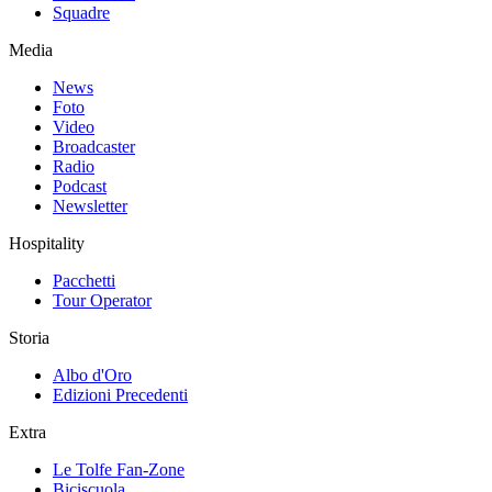
Squadre
Media
News
Foto
Video
Broadcaster
Radio
Podcast
Newsletter
Hospitality
Pacchetti
Tour Operator
Storia
Albo d'Oro
Edizioni Precedenti
Extra
Le Tolfe Fan-Zone
Biciscuola