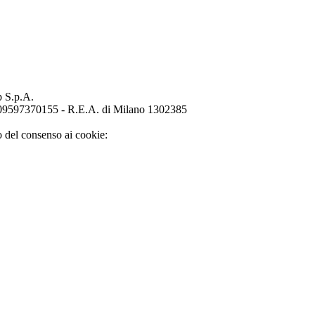
p S.p.A.
o 09597370155 - R.E.A. di Milano 1302385
o del consenso ai cookie: