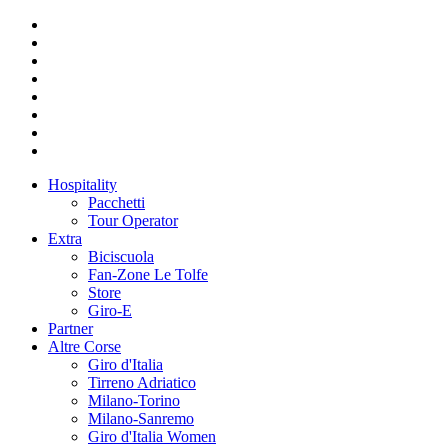
Hospitality
Pacchetti
Tour Operator
Extra
Biciscuola
Fan-Zone Le Tolfe
Store
Giro-E
Partner
Altre Corse
Giro d'Italia
Tirreno Adriatico
Milano-Torino
Milano-Sanremo
Giro d'Italia Women