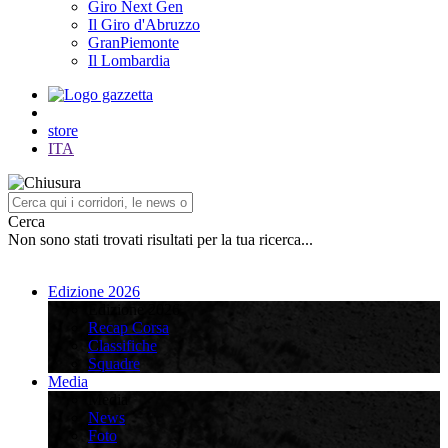
Giro Next Gen
Il Giro d'Abruzzo
GranPiemonte
Il Lombardia
store
ITA
Cerca
Non sono stati trovati risultati per la tua ricerca...
Edizione 2026
Edizione 2026
Recap Corsa
Classifiche
Squadre
Media
Media
News
Foto