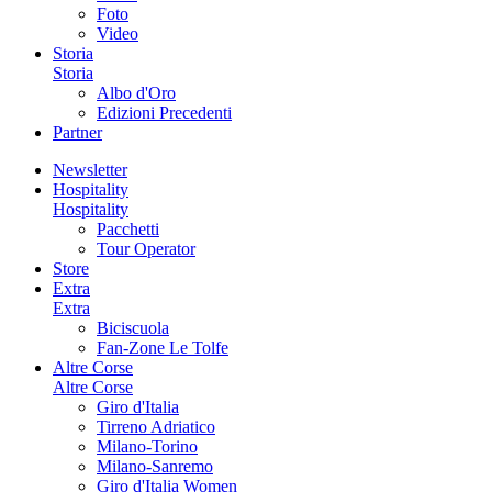
Foto
Video
Storia
Storia
Albo d'Oro
Edizioni Precedenti
Partner
Newsletter
Hospitality
Hospitality
Pacchetti
Tour Operator
Store
Extra
Extra
Biciscuola
Fan-Zone Le Tolfe
Altre Corse
Altre Corse
Giro d'Italia
Tirreno Adriatico
Milano-Torino
Milano-Sanremo
Giro d'Italia Women