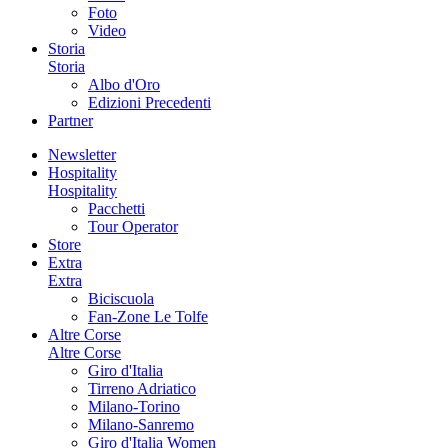
Foto
Video
Storia
Storia
Albo d'Oro
Edizioni Precedenti
Partner
Newsletter
Hospitality
Hospitality
Pacchetti
Tour Operator
Store
Extra
Extra
Biciscuola
Fan-Zone Le Tolfe
Altre Corse
Altre Corse
Giro d'Italia
Tirreno Adriatico
Milano-Torino
Milano-Sanremo
Giro d'Italia Women