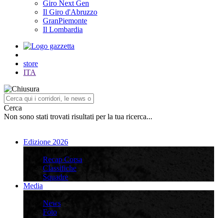
Giro Next Gen
Il Giro d'Abruzzo
GranPiemonte
Il Lombardia
store
ITA
Cerca
Non sono stati trovati risultati per la tua ricerca...
Edizione 2026
Edizione 2026
Recap Corsa
Classifiche
Squadre
Media
Media
News
Foto