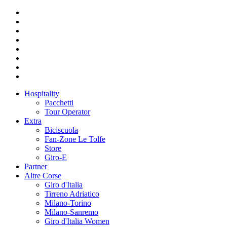
Hospitality
Pacchetti
Tour Operator
Extra
Biciscuola
Fan-Zone Le Tolfe
Store
Giro-E
Partner
Altre Corse
Giro d'Italia
Tirreno Adriatico
Milano-Torino
Milano-Sanremo
Giro d'Italia Women