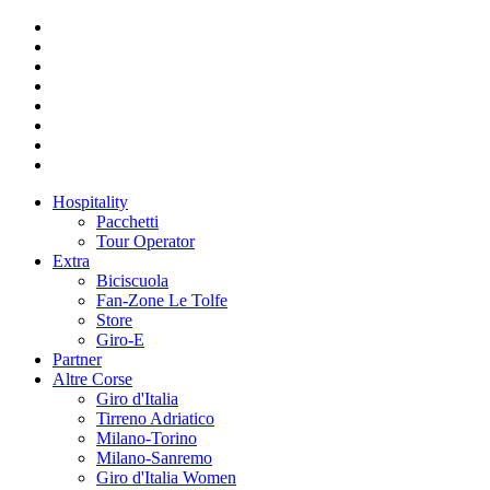
Hospitality
Pacchetti
Tour Operator
Extra
Biciscuola
Fan-Zone Le Tolfe
Store
Giro-E
Partner
Altre Corse
Giro d'Italia
Tirreno Adriatico
Milano-Torino
Milano-Sanremo
Giro d'Italia Women