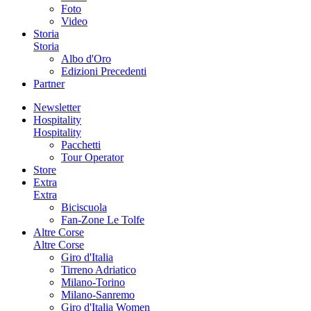
Foto
Video
Storia
Storia
Albo d'Oro
Edizioni Precedenti
Partner
Newsletter
Hospitality
Hospitality
Pacchetti
Tour Operator
Store
Extra
Extra
Biciscuola
Fan-Zone Le Tolfe
Altre Corse
Altre Corse
Giro d'Italia
Tirreno Adriatico
Milano-Torino
Milano-Sanremo
Giro d'Italia Women