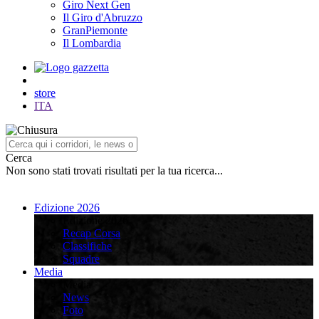
Giro Next Gen
Il Giro d'Abruzzo
GranPiemonte
Il Lombardia
store
ITA
Cerca
Non sono stati trovati risultati per la tua ricerca...
Edizione 2026
Edizione 2026
Recap Corsa
Classifiche
Squadre
Media
Media
News
Foto