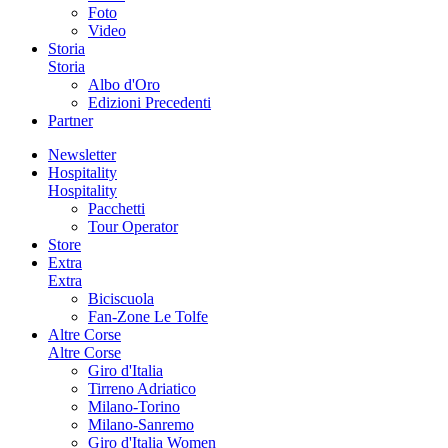
Foto
Video
Storia
Storia
Albo d'Oro
Edizioni Precedenti
Partner
Newsletter
Hospitality
Hospitality
Pacchetti
Tour Operator
Store
Extra
Extra
Biciscuola
Fan-Zone Le Tolfe
Altre Corse
Altre Corse
Giro d'Italia
Tirreno Adriatico
Milano-Torino
Milano-Sanremo
Giro d'Italia Women