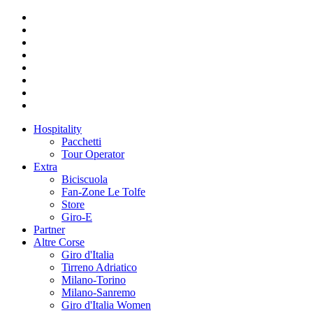
Hospitality
Pacchetti
Tour Operator
Extra
Biciscuola
Fan-Zone Le Tolfe
Store
Giro-E
Partner
Altre Corse
Giro d'Italia
Tirreno Adriatico
Milano-Torino
Milano-Sanremo
Giro d'Italia Women