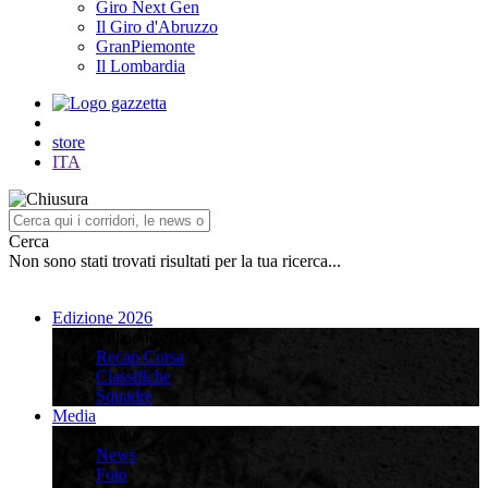
Giro Next Gen
Il Giro d'Abruzzo
GranPiemonte
Il Lombardia
store
ITA
Cerca
Non sono stati trovati risultati per la tua ricerca...
Edizione 2026
Edizione 2026
Recap Corsa
Classifiche
Squadre
Media
Media
News
Foto