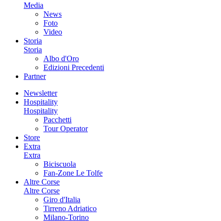
Media
News
Foto
Video
Storia
Storia
Albo d'Oro
Edizioni Precedenti
Partner
Newsletter
Hospitality
Hospitality
Pacchetti
Tour Operator
Store
Extra
Extra
Biciscuola
Fan-Zone Le Tolfe
Altre Corse
Altre Corse
Giro d'Italia
Tirreno Adriatico
Milano-Torino