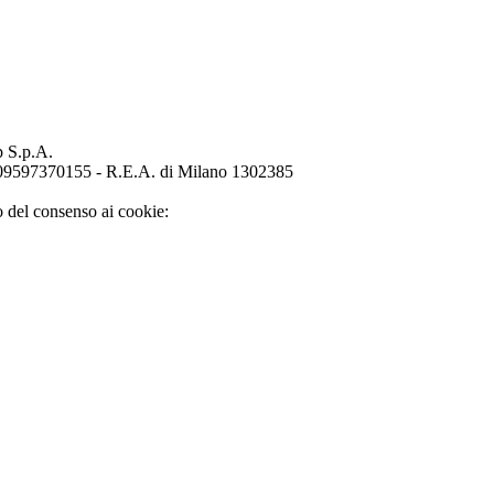
p S.p.A.
o 09597370155 - R.E.A. di Milano 1302385
o del consenso ai cookie: