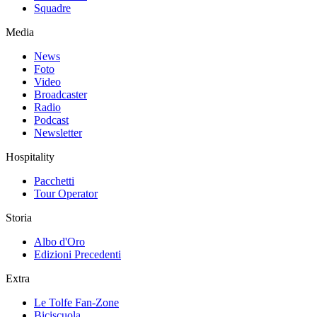
Squadre
Media
News
Foto
Video
Broadcaster
Radio
Podcast
Newsletter
Hospitality
Pacchetti
Tour Operator
Storia
Albo d'Oro
Edizioni Precedenti
Extra
Le Tolfe Fan-Zone
Biciscuola