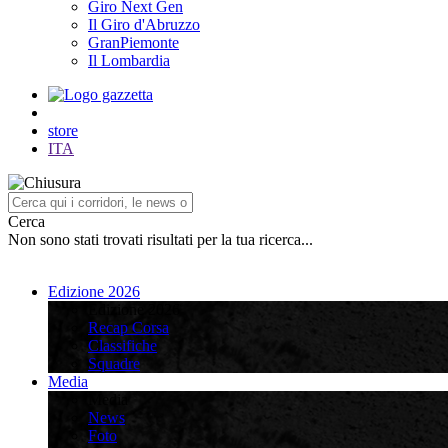
Giro Next Gen
Il Giro d'Abruzzo
GranPiemonte
Il Lombardia
store
ITA
Cerca
Non sono stati trovati risultati per la tua ricerca...
Edizione 2026
Edizione 2026
Recap Corsa
Classifiche
Squadre
Media
Media
News
Foto