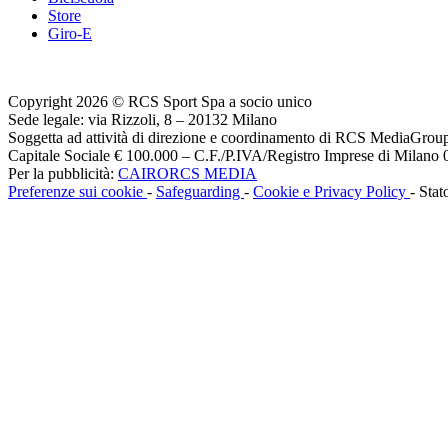
Store
Giro-E
Copyright 2026 © RCS Sport Spa a socio unico
Sede legale: via Rizzoli, 8 – 20132 Milano
Soggetta ad attività di direzione e coordinamento di RCS MediaGrou
Capitale Sociale € 100.000 – C.F./P.IVA/Registro Imprese di Milan
Per la pubblicità:
CAIRORCS MEDIA
Preferenze sui cookie
-
Safeguarding
-
Cookie e Privacy Policy
- Stat