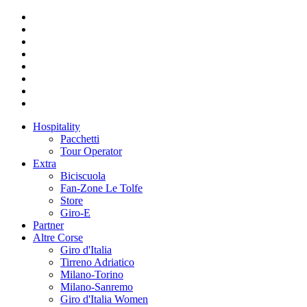
Hospitality
Pacchetti
Tour Operator
Extra
Biciscuola
Fan-Zone Le Tolfe
Store
Giro-E
Partner
Altre Corse
Giro d'Italia
Tirreno Adriatico
Milano-Torino
Milano-Sanremo
Giro d'Italia Women