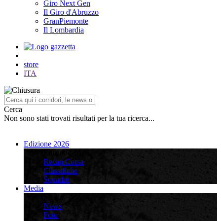
Giro Next Gen
Il Giro d'Abruzzo
GranPiemonte
Il Lombardia
store
ITA
Cerca
Non sono stati trovati risultati per la tua ricerca...
Edizione 2026
Edizione 2026
Recap Corsa
Classifiche
Squadre
Media
Media
News
Foto