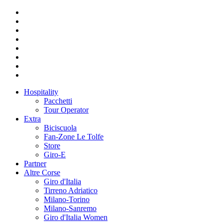
Hospitality
Pacchetti
Tour Operator
Extra
Biciscuola
Fan-Zone Le Tolfe
Store
Giro-E
Partner
Altre Corse
Giro d'Italia
Tirreno Adriatico
Milano-Torino
Milano-Sanremo
Giro d'Italia Women