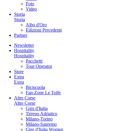
Foto
Video
Storia
Storia
Albo d'Oro
Edizioni Precedenti
Partner
Newsletter
Hospitality
Hospitality
Pacchetti
Tour Operator
Store
Extra
Extra
Biciscuola
Fan-Zone Le Tolfe
Altre Corse
Altre Corse
Giro d'Italia
Tirreno Adriatico
Milano-Torino
Milano-Sanremo
Giro d'Italia Women