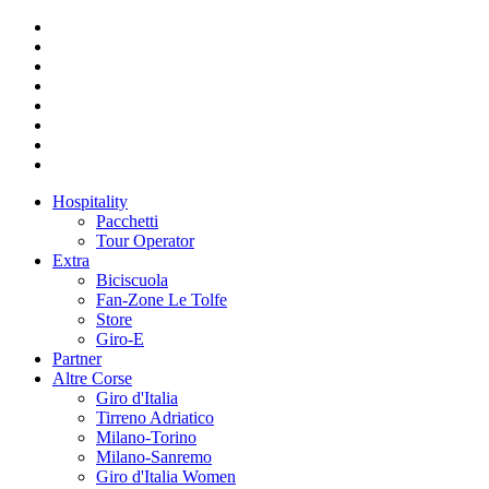
Hospitality
Pacchetti
Tour Operator
Extra
Biciscuola
Fan-Zone Le Tolfe
Store
Giro-E
Partner
Altre Corse
Giro d'Italia
Tirreno Adriatico
Milano-Torino
Milano-Sanremo
Giro d'Italia Women