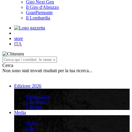
Giro Next Gen
Il Giro d'Abruzzo
GranPiemonte
Il Lombardia
store
ITA
Cerca
Non sono stati trovati risultati per la tua ricerca...
Edizione 2026
Edizione 2026
Recap Corsa
Classifiche
Squadre
Media
Media
News
Foto