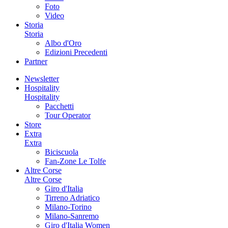
Foto
Video
Storia
Storia
Albo d'Oro
Edizioni Precedenti
Partner
Newsletter
Hospitality
Hospitality
Pacchetti
Tour Operator
Store
Extra
Extra
Biciscuola
Fan-Zone Le Tolfe
Altre Corse
Altre Corse
Giro d'Italia
Tirreno Adriatico
Milano-Torino
Milano-Sanremo
Giro d'Italia Women