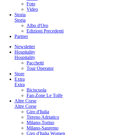
Foto
Video
Storia
Storia
Albo d'Oro
Edizioni Precedenti
Partner
Newsletter
Hospitality
Hospitality
Pacchetti
Tour Operator
Store
Extra
Extra
Biciscuola
Fan-Zone Le Tolfe
Altre Corse
Altre Corse
Giro d'Italia
Tirreno Adriatico
Milano-Torino
Milano-Sanremo
Giro d'Italia Women