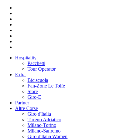
Hospitality
Pacchetti
Tour Operator
Extra
Biciscuola
Fan-Zone Le Tolfe
Store
Giro-E
Partner
Altre Corse
Giro d'Italia
Tirreno Adriatico
Milano-Torino
Milano-Sanremo
Giro d'Italia Women