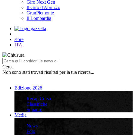
Giro Next Gen
Il Giro d'Abruzzo
GranPiemonte
Il Lombardia
store
ITA
Cerca
Non sono stati trovati risultati per la tua ricerca...
Edizione 2026
Edizione 2026
Recap Corsa
Classifiche
Squadre
Media
Media
News
Foto