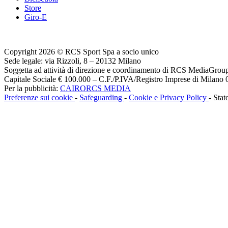
Store
Giro-E
Copyright 2026 © RCS Sport Spa a socio unico
Sede legale: via Rizzoli, 8 – 20132 Milano
Soggetta ad attività di direzione e coordinamento di RCS MediaGrou
Capitale Sociale € 100.000 – C.F./P.IVA/Registro Imprese di Milan
Per la pubblicità:
CAIRORCS MEDIA
Preferenze sui cookie
-
Safeguarding
-
Cookie e Privacy Policy
- Stat