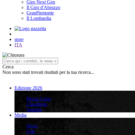
Giro Next Gen
Il Giro d'Abruzzo
GranPiemonte
Il Lombardia
store
ITA
Cerca
Non sono stati trovati risultati per la tua ricerca...
Edizione 2026
Edizione 2026
Recap Corsa
Classifiche
Squadre
Media
Media
News
Foto