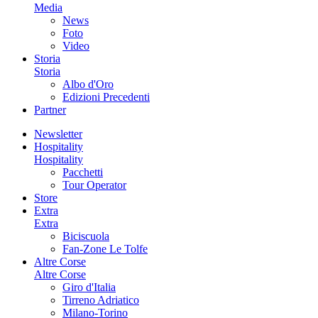
Media
News
Foto
Video
Storia
Storia
Albo d'Oro
Edizioni Precedenti
Partner
Newsletter
Hospitality
Hospitality
Pacchetti
Tour Operator
Store
Extra
Extra
Biciscuola
Fan-Zone Le Tolfe
Altre Corse
Altre Corse
Giro d'Italia
Tirreno Adriatico
Milano-Torino