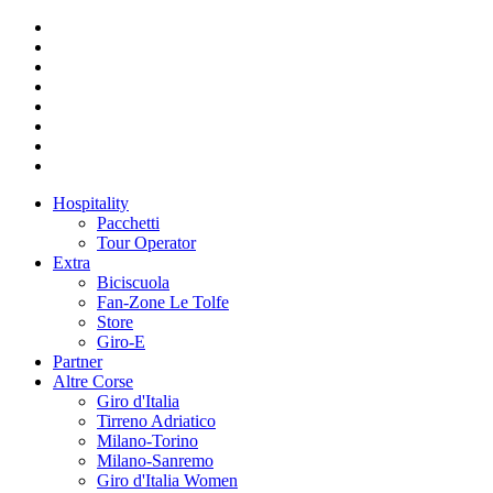
Hospitality
Pacchetti
Tour Operator
Extra
Biciscuola
Fan-Zone Le Tolfe
Store
Giro-E
Partner
Altre Corse
Giro d'Italia
Tirreno Adriatico
Milano-Torino
Milano-Sanremo
Giro d'Italia Women