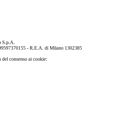
p S.p.A.
o 09597370155 - R.E.A. di Milano 1302385
o del consenso ai cookie: