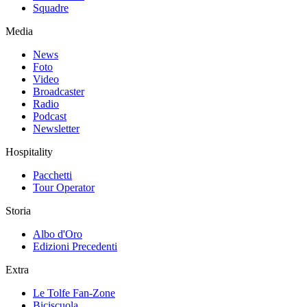
Squadre
Media
News
Foto
Video
Broadcaster
Radio
Podcast
Newsletter
Hospitality
Pacchetti
Tour Operator
Storia
Albo d'Oro
Edizioni Precedenti
Extra
Le Tolfe Fan-Zone
Biciscuola