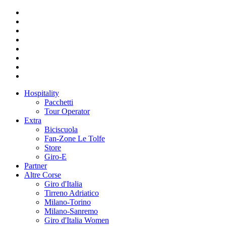
Hospitality
Pacchetti
Tour Operator
Extra
Biciscuola
Fan-Zone Le Tolfe
Store
Giro-E
Partner
Altre Corse
Giro d'Italia
Tirreno Adriatico
Milano-Torino
Milano-Sanremo
Giro d'Italia Women