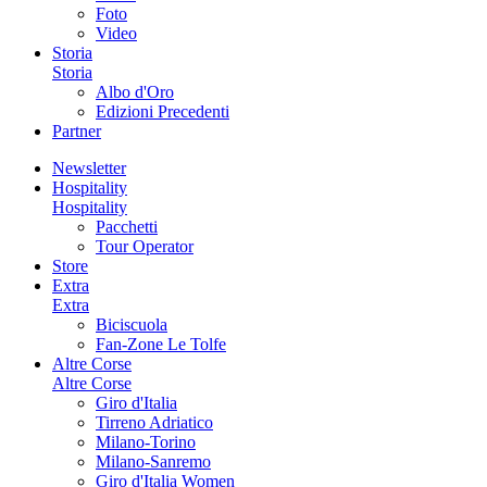
Foto
Video
Storia
Storia
Albo d'Oro
Edizioni Precedenti
Partner
Newsletter
Hospitality
Hospitality
Pacchetti
Tour Operator
Store
Extra
Extra
Biciscuola
Fan-Zone Le Tolfe
Altre Corse
Altre Corse
Giro d'Italia
Tirreno Adriatico
Milano-Torino
Milano-Sanremo
Giro d'Italia Women