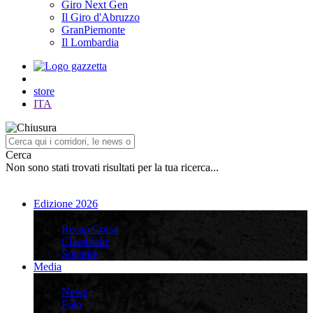
Giro Next Gen
Il Giro d'Abruzzo
GranPiemonte
Il Lombardia
store
ITA
Cerca
Non sono stati trovati risultati per la tua ricerca...
Edizione 2026
Edizione 2026
Recap Corsa
Classifiche
Squadre
Media
Media
News
Foto