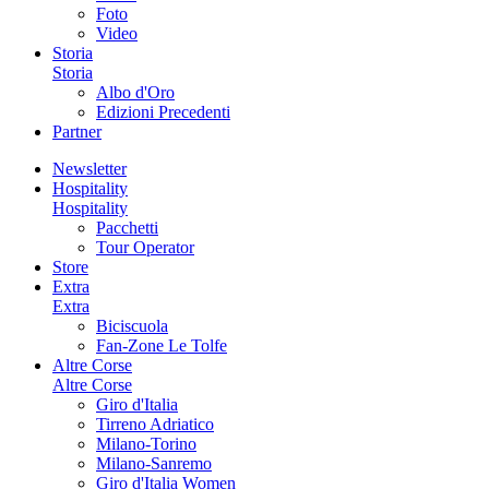
Foto
Video
Storia
Storia
Albo d'Oro
Edizioni Precedenti
Partner
Newsletter
Hospitality
Hospitality
Pacchetti
Tour Operator
Store
Extra
Extra
Biciscuola
Fan-Zone Le Tolfe
Altre Corse
Altre Corse
Giro d'Italia
Tirreno Adriatico
Milano-Torino
Milano-Sanremo
Giro d'Italia Women