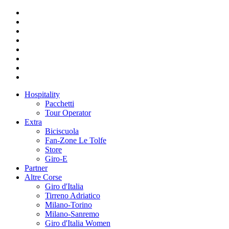
Hospitality
Pacchetti
Tour Operator
Extra
Biciscuola
Fan-Zone Le Tolfe
Store
Giro-E
Partner
Altre Corse
Giro d'Italia
Tirreno Adriatico
Milano-Torino
Milano-Sanremo
Giro d'Italia Women