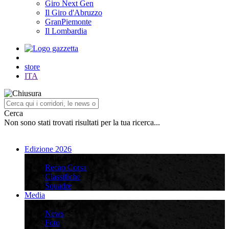
Giro Next Gen
Il Giro d'Abruzzo
GranPiemonte
Il Lombardia
store
ITA
Cerca
Non sono stati trovati risultati per la tua ricerca...
Edizione 2026
Edizione 2026
Recap Corsa
Classifiche
Squadre
Media
Media
News
Foto