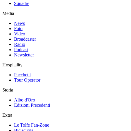
Squadre
Media
News
Foto
Video
Broadcaster
Radio
Podcast
Newsletter
Hospitality
Pacchetti
Tour Operator
Storia
Albo d'Oro
Edizioni Precedenti
Extra
Le Tolfe Fan-Zone
Biciscuola