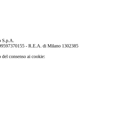
p S.p.A.
o 09597370155 - R.E.A. di Milano 1302385
o del consenso ai cookie: