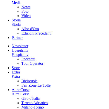
Media
News
Foto
Video
Storia
Storia
Albo d'Oro
Edizioni Precedenti
Partner
Newsletter
Hospitality
Hospitality
Pacchetti
Tour Operator
Store
Extra
Extra
Biciscuola
Fan-Zone Le Tolfe
Altre Corse
Altre Corse
Giro d'Italia
Tirreno Adriatico
Milano-Torino