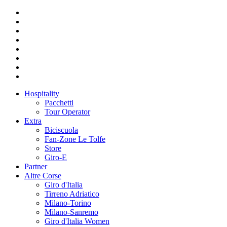
Hospitality
Pacchetti
Tour Operator
Extra
Biciscuola
Fan-Zone Le Tolfe
Store
Giro-E
Partner
Altre Corse
Giro d'Italia
Tirreno Adriatico
Milano-Torino
Milano-Sanremo
Giro d'Italia Women