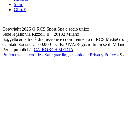
Store
Giro-E
Copyright 2026 © RCS Sport Spa a socio unico
Sede legale: via Rizzoli, 8 – 20132 Milano
Soggetta ad attività di direzione e coordinamento di RCS MediaGrou
Capitale Sociale € 100.000 – C.F./P.IVA/Registro Imprese di Milan
Per la pubblicità:
CAIRORCS MEDIA
Preferenze sui cookie
-
Safeguarding
-
Cookie e Privacy Policy
- Stat