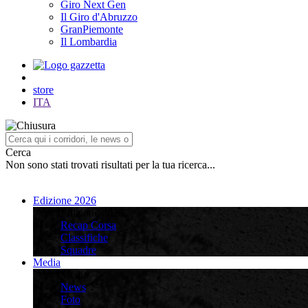
Giro Next Gen
Il Giro d'Abruzzo
GranPiemonte
Il Lombardia
store
ITA
Cerca
Non sono stati trovati risultati per la tua ricerca...
Edizione 2026
Edizione 2026
Recap Corsa
Classifiche
Squadre
Media
Media
News
Foto