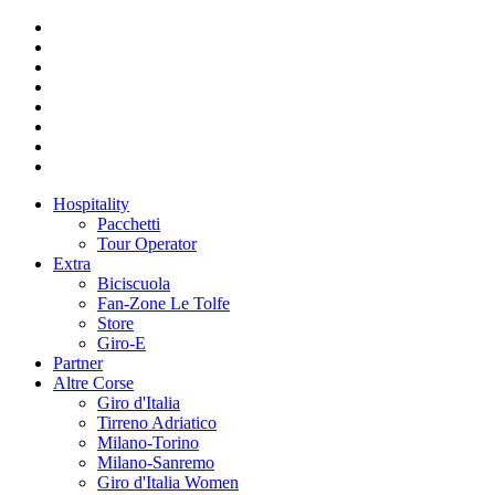
Hospitality
Pacchetti
Tour Operator
Extra
Biciscuola
Fan-Zone Le Tolfe
Store
Giro-E
Partner
Altre Corse
Giro d'Italia
Tirreno Adriatico
Milano-Torino
Milano-Sanremo
Giro d'Italia Women