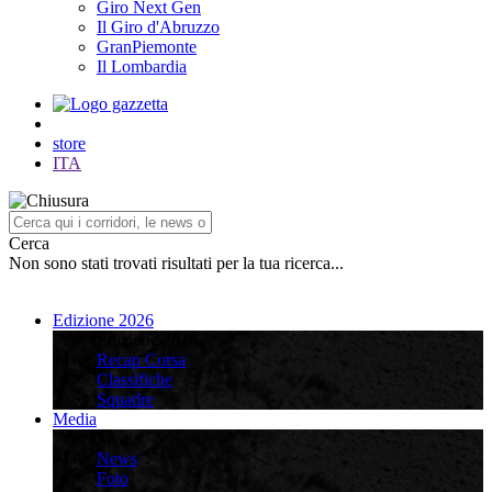
Giro Next Gen
Il Giro d'Abruzzo
GranPiemonte
Il Lombardia
store
ITA
Cerca
Non sono stati trovati risultati per la tua ricerca...
Edizione 2026
Edizione 2026
Recap Corsa
Classifiche
Squadre
Media
Media
News
Foto