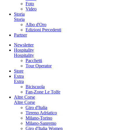
Foto
Video
Storia
Storia
Albo d'Oro
Edizioni Precedenti
Partner
Newsletter
Hospitality
Hospitality
Pacchetti
Tour Operator
Store
Extra
Extra
Biciscuola
Fan-Zone Le Tolfe
Altre Corse
Altre Corse
Giro d'Italia
Tirreno Adriatico
Milano-Torino
Milano-Sanremo
Giro d'Italia Women