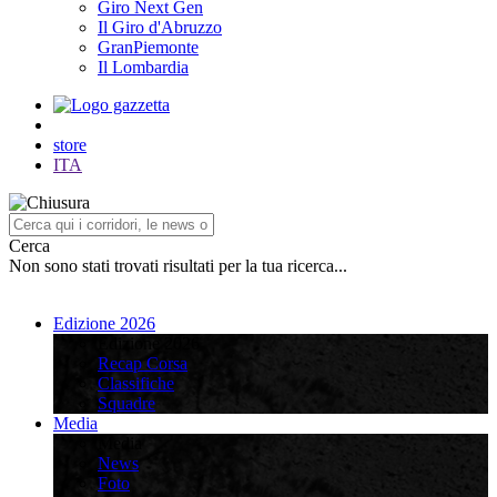
Giro Next Gen
Il Giro d'Abruzzo
GranPiemonte
Il Lombardia
store
ITA
Cerca
Non sono stati trovati risultati per la tua ricerca...
Edizione 2026
Edizione 2026
Recap Corsa
Classifiche
Squadre
Media
Media
News
Foto