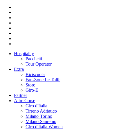
Hospitality
Pacchetti
Tour Operator
Extra
Biciscuola
Fan-Zone Le Tolfe
Store
Giro-E
Partner
Altre Corse
Giro d'Italia
Tirreno Adriatico
Milano-Torino
Milano-Sanremo
Giro d'Italia Women