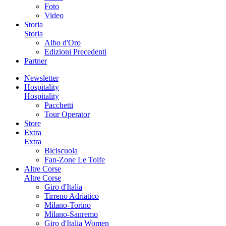
Foto
Video
Storia
Storia
Albo d'Oro
Edizioni Precedenti
Partner
Newsletter
Hospitality
Hospitality
Pacchetti
Tour Operator
Store
Extra
Extra
Biciscuola
Fan-Zone Le Tolfe
Altre Corse
Altre Corse
Giro d'Italia
Tirreno Adriatico
Milano-Torino
Milano-Sanremo
Giro d'Italia Women