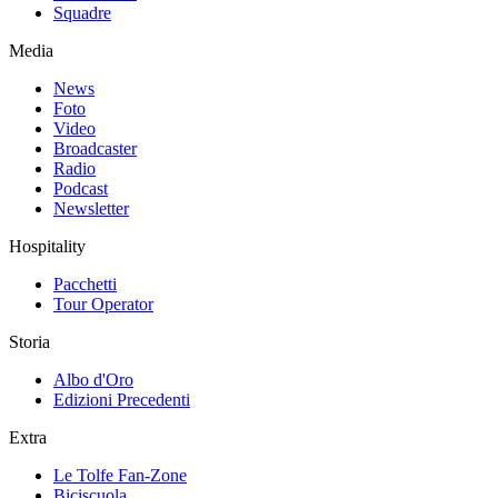
Squadre
Media
News
Foto
Video
Broadcaster
Radio
Podcast
Newsletter
Hospitality
Pacchetti
Tour Operator
Storia
Albo d'Oro
Edizioni Precedenti
Extra
Le Tolfe Fan-Zone
Biciscuola