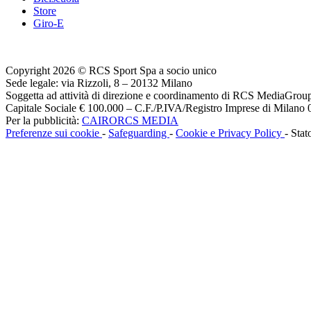
Store
Giro-E
Copyright 2026 © RCS Sport Spa a socio unico
Sede legale: via Rizzoli, 8 – 20132 Milano
Soggetta ad attività di direzione e coordinamento di RCS MediaGrou
Capitale Sociale € 100.000 – C.F./P.IVA/Registro Imprese di Milan
Per la pubblicità:
CAIRORCS MEDIA
Preferenze sui cookie
-
Safeguarding
-
Cookie e Privacy Policy
- Stat