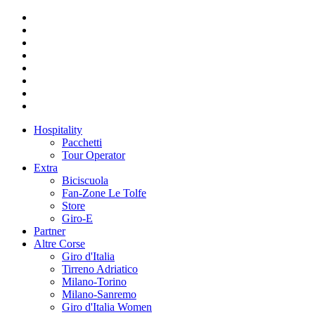
Hospitality
Pacchetti
Tour Operator
Extra
Biciscuola
Fan-Zone Le Tolfe
Store
Giro-E
Partner
Altre Corse
Giro d'Italia
Tirreno Adriatico
Milano-Torino
Milano-Sanremo
Giro d'Italia Women