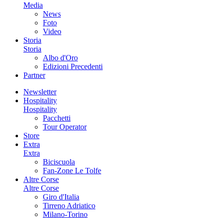
Media
News
Foto
Video
Storia
Storia
Albo d'Oro
Edizioni Precedenti
Partner
Newsletter
Hospitality
Hospitality
Pacchetti
Tour Operator
Store
Extra
Extra
Biciscuola
Fan-Zone Le Tolfe
Altre Corse
Altre Corse
Giro d'Italia
Tirreno Adriatico
Milano-Torino