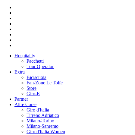
Hospitality
Pacchetti
Tour Operator
Extra
Biciscuola
Fan-Zone Le Tolfe
Store
Giro-E
Partner
Altre Corse
Giro d'Italia
Tirreno Adriatico
Milano-Torino
Milano-Sanremo
Giro d'Italia Women