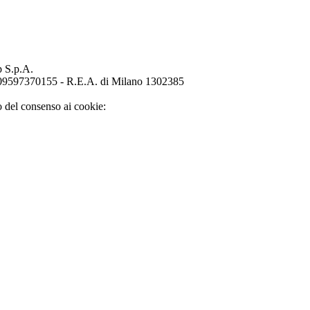
p S.p.A.
o 09597370155 - R.E.A. di Milano 1302385
o del consenso ai cookie: