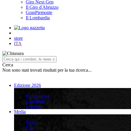
Giro Next Gen
Il Giro d'Abruzzo
GranPiemonte
Il Lombardia
store
ITA
Cerca
Non sono stati trovati risultati per la tua ricerca...
Edizione 2026
Edizione 2026
Recap Corsa
Classifiche
Squadre
Media
Media
News
Foto