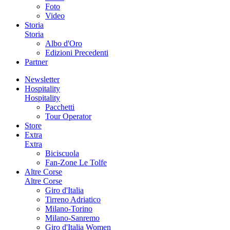
Foto
Video
Storia
Storia
Albo d'Oro
Edizioni Precedenti
Partner
Newsletter
Hospitality
Hospitality
Pacchetti
Tour Operator
Store
Extra
Extra
Biciscuola
Fan-Zone Le Tolfe
Altre Corse
Altre Corse
Giro d'Italia
Tirreno Adriatico
Milano-Torino
Milano-Sanremo
Giro d'Italia Women