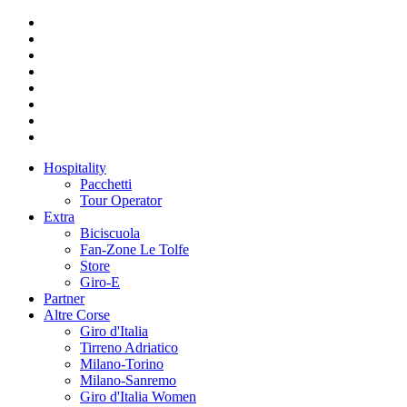
Hospitality
Pacchetti
Tour Operator
Extra
Biciscuola
Fan-Zone Le Tolfe
Store
Giro-E
Partner
Altre Corse
Giro d'Italia
Tirreno Adriatico
Milano-Torino
Milano-Sanremo
Giro d'Italia Women