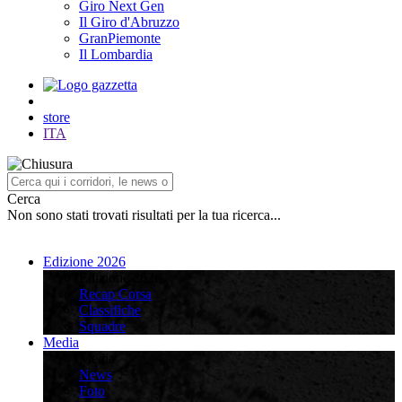
Giro Next Gen
Il Giro d'Abruzzo
GranPiemonte
Il Lombardia
store
ITA
Cerca
Non sono stati trovati risultati per la tua ricerca...
Edizione 2026
Edizione 2026
Recap Corsa
Classifiche
Squadre
Media
Media
News
Foto