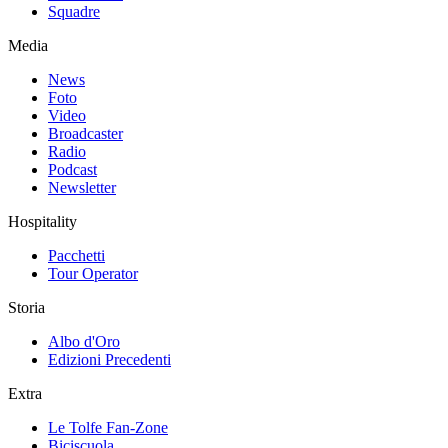
Squadre
Media
News
Foto
Video
Broadcaster
Radio
Podcast
Newsletter
Hospitality
Pacchetti
Tour Operator
Storia
Albo d'Oro
Edizioni Precedenti
Extra
Le Tolfe Fan-Zone
Biciscuola