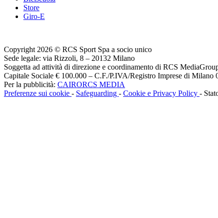
Store
Giro-E
Copyright 2026 © RCS Sport Spa a socio unico
Sede legale: via Rizzoli, 8 – 20132 Milano
Soggetta ad attività di direzione e coordinamento di RCS MediaGrou
Capitale Sociale € 100.000 – C.F./P.IVA/Registro Imprese di Milan
Per la pubblicità:
CAIRORCS MEDIA
Preferenze sui cookie
-
Safeguarding
-
Cookie e Privacy Policy
- Stat