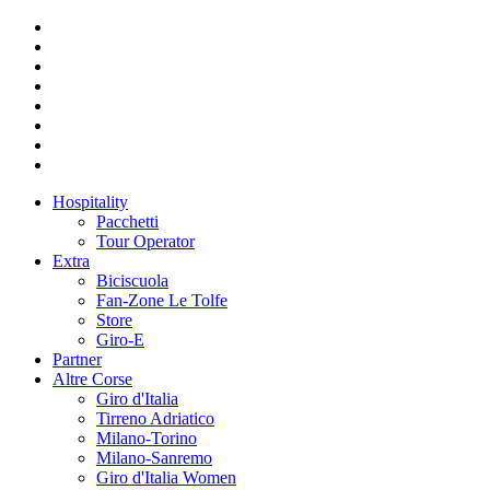
Hospitality
Pacchetti
Tour Operator
Extra
Biciscuola
Fan-Zone Le Tolfe
Store
Giro-E
Partner
Altre Corse
Giro d'Italia
Tirreno Adriatico
Milano-Torino
Milano-Sanremo
Giro d'Italia Women