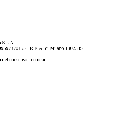
p S.p.A.
o 09597370155 - R.E.A. di Milano 1302385
o del consenso ai cookie: