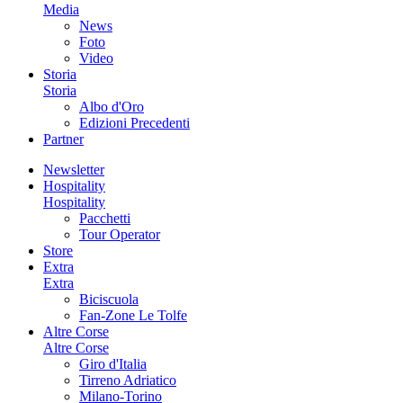
Media
News
Foto
Video
Storia
Storia
Albo d'Oro
Edizioni Precedenti
Partner
Newsletter
Hospitality
Hospitality
Pacchetti
Tour Operator
Store
Extra
Extra
Biciscuola
Fan-Zone Le Tolfe
Altre Corse
Altre Corse
Giro d'Italia
Tirreno Adriatico
Milano-Torino