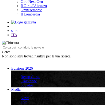
Giro Next Gen
Il Giro d'Abruzzo
GranPiemonte
Il Lombardia
store
ITA
Cerca
Non sono stati trovati risultati per la tua ricerca...
Edizione 2026
Edizione 2026
Recap Corsa
Classifiche
Squadre
Media
Media
News
Foto