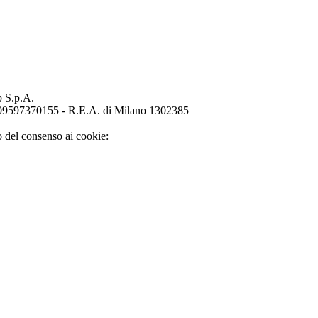
p S.p.A.
o 09597370155 - R.E.A. di Milano 1302385
o del consenso ai cookie: