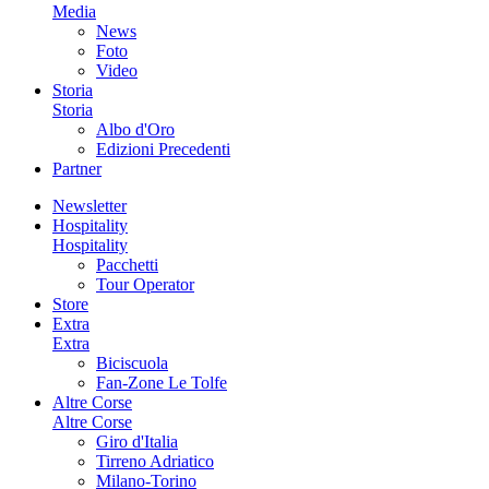
Media
News
Foto
Video
Storia
Storia
Albo d'Oro
Edizioni Precedenti
Partner
Newsletter
Hospitality
Hospitality
Pacchetti
Tour Operator
Store
Extra
Extra
Biciscuola
Fan-Zone Le Tolfe
Altre Corse
Altre Corse
Giro d'Italia
Tirreno Adriatico
Milano-Torino