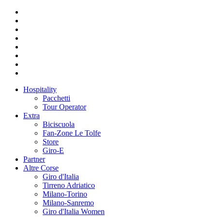
Hospitality
Pacchetti
Tour Operator
Extra
Biciscuola
Fan-Zone Le Tolfe
Store
Giro-E
Partner
Altre Corse
Giro d'Italia
Tirreno Adriatico
Milano-Torino
Milano-Sanremo
Giro d'Italia Women