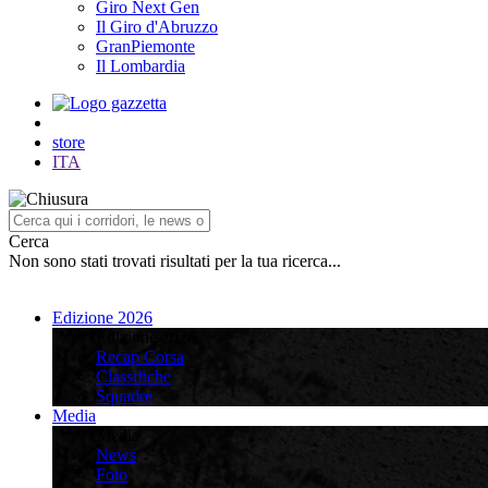
Giro Next Gen
Il Giro d'Abruzzo
GranPiemonte
Il Lombardia
store
ITA
Cerca
Non sono stati trovati risultati per la tua ricerca...
Edizione 2026
Edizione 2026
Recap Corsa
Classifiche
Squadre
Media
Media
News
Foto