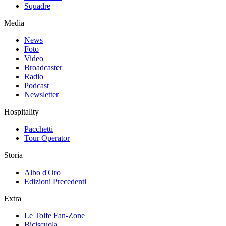
Squadre
Media
News
Foto
Video
Broadcaster
Radio
Podcast
Newsletter
Hospitality
Pacchetti
Tour Operator
Storia
Albo d'Oro
Edizioni Precedenti
Extra
Le Tolfe Fan-Zone
Biciscuola