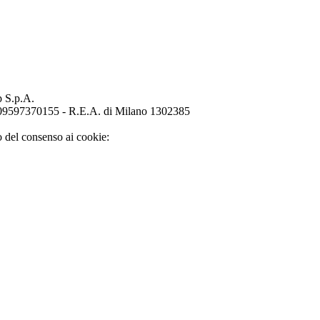
p S.p.A.
o 09597370155 - R.E.A. di Milano 1302385
o del consenso ai cookie: