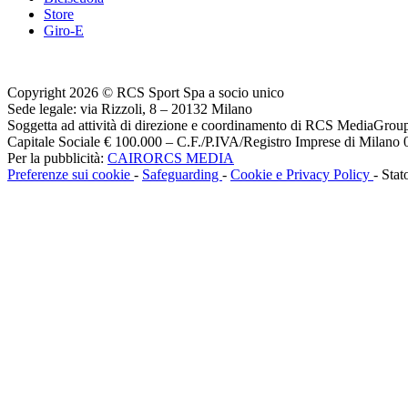
Store
Giro-E
Copyright 2026 © RCS Sport Spa a socio unico
Sede legale: via Rizzoli, 8 – 20132 Milano
Soggetta ad attività di direzione e coordinamento di RCS MediaGrou
Capitale Sociale € 100.000 – C.F./P.IVA/Registro Imprese di Milan
Per la pubblicità:
CAIRORCS MEDIA
Preferenze sui cookie
-
Safeguarding
-
Cookie e Privacy Policy
- Stat