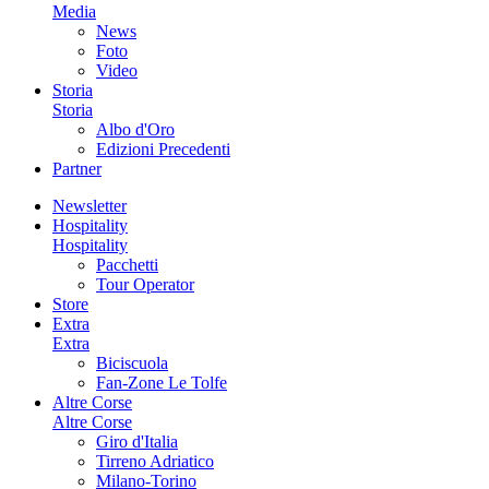
Media
News
Foto
Video
Storia
Storia
Albo d'Oro
Edizioni Precedenti
Partner
Newsletter
Hospitality
Hospitality
Pacchetti
Tour Operator
Store
Extra
Extra
Biciscuola
Fan-Zone Le Tolfe
Altre Corse
Altre Corse
Giro d'Italia
Tirreno Adriatico
Milano-Torino