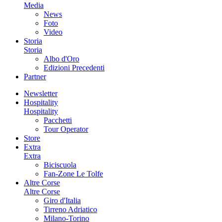
Media
News
Foto
Video
Storia
Storia
Albo d'Oro
Edizioni Precedenti
Partner
Newsletter
Hospitality
Hospitality
Pacchetti
Tour Operator
Store
Extra
Extra
Biciscuola
Fan-Zone Le Tolfe
Altre Corse
Altre Corse
Giro d'Italia
Tirreno Adriatico
Milano-Torino