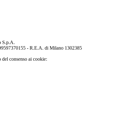
p S.p.A.
o 09597370155 - R.E.A. di Milano 1302385
o del consenso ai cookie: