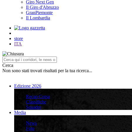
Giro Next Gen
Il Giro d'Abruzzo
GranPiemonte
Il Lombardia
store
ITA
Cerca
Non sono stati trovati risultati per la tua ricerca...
Edizione 2026
Edizione 2026
Recap Corsa
Classifiche
Squadre
Media
Media
News
Foto