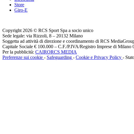
Store
Giro-E
Copyright 2026 © RCS Sport Spa a socio unico
Sede legale: via Rizzoli, 8 – 20132 Milano
Soggetta ad attività di direzione e coordinamento di RCS MediaGrou
Capitale Sociale € 100.000 – C.F./P.IVA/Registro Imprese di Milan
Per la pubblicità:
CAIRORCS MEDIA
Preferenze sui cookie
-
Safeguarding
-
Cookie e Privacy Policy
- Stat