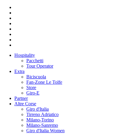
Hospitality
Pacchetti
Tour Operator
Extra
Biciscuola
Fan-Zone Le Tolfe
Store
Giro-E
Partner
Altre Corse
Giro d'Italia
Tirreno Adriatico
Milano-Torino
Milano-Sanremo
Giro d'Italia Women