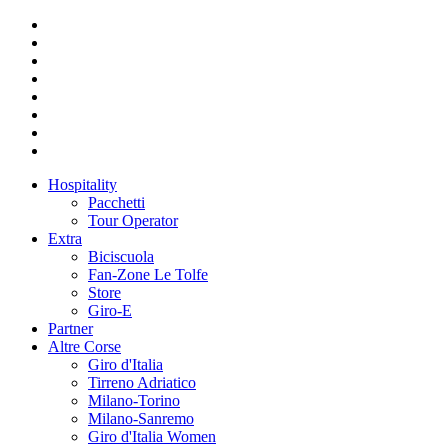
Hospitality
Pacchetti
Tour Operator
Extra
Biciscuola
Fan-Zone Le Tolfe
Store
Giro-E
Partner
Altre Corse
Giro d'Italia
Tirreno Adriatico
Milano-Torino
Milano-Sanremo
Giro d'Italia Women