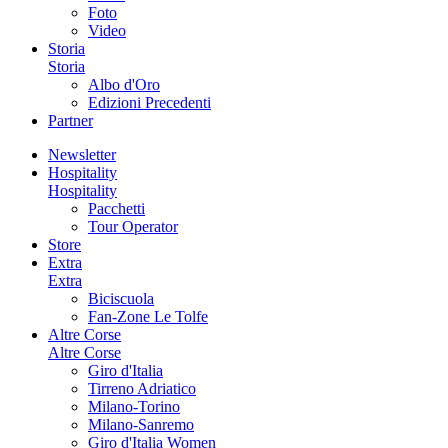
Foto
Video
Storia
Storia
Albo d'Oro
Edizioni Precedenti
Partner
Newsletter
Hospitality
Hospitality
Pacchetti
Tour Operator
Store
Extra
Extra
Biciscuola
Fan-Zone Le Tolfe
Altre Corse
Altre Corse
Giro d'Italia
Tirreno Adriatico
Milano-Torino
Milano-Sanremo
Giro d'Italia Women