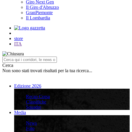
Giro Next Gen
Il Giro d'Abruzzo
GranPiemonte
Il Lombardia
store
ITA
Cerca
Non sono stati trovati risultati per la tua ricerca...
Edizione 2026
Edizione 2026
Recap Corsa
Classifiche
Squadre
Media
Media
News
Foto