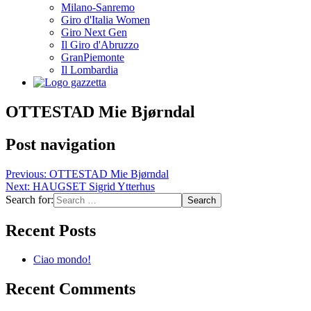
Milano-Sanremo
Giro d'Italia Women
Giro Next Gen
Il Giro d'Abruzzo
GranPiemonte
Il Lombardia
OTTESTAD Mie Bjørndal
Post navigation
Previous:
OTTESTAD Mie Bjørndal
Next:
HAUGSET Sigrid Ytterhus
Search for:
Recent Posts
Ciao mondo!
Recent Comments