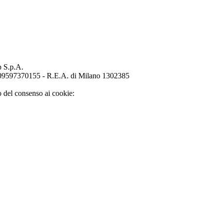
p S.p.A.
o 09597370155 - R.E.A. di Milano 1302385
o del consenso ai cookie: