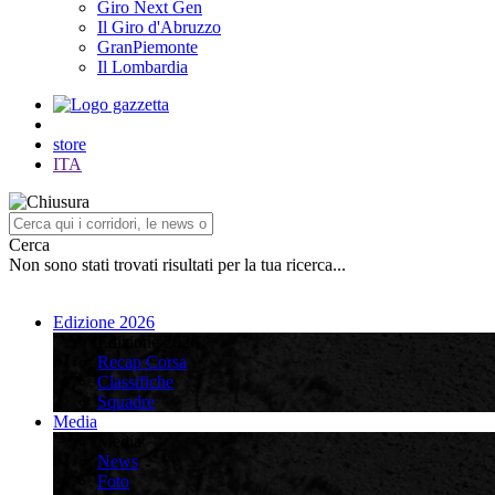
Giro Next Gen
Il Giro d'Abruzzo
GranPiemonte
Il Lombardia
store
ITA
Cerca
Non sono stati trovati risultati per la tua ricerca...
Edizione 2026
Edizione 2026
Recap Corsa
Classifiche
Squadre
Media
Media
News
Foto