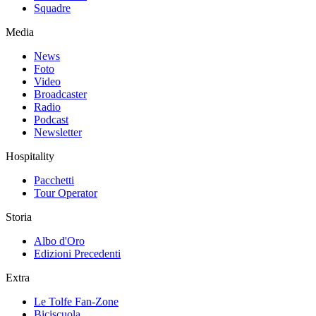
Squadre
Media
News
Foto
Video
Broadcaster
Radio
Podcast
Newsletter
Hospitality
Pacchetti
Tour Operator
Storia
Albo d'Oro
Edizioni Precedenti
Extra
Le Tolfe Fan-Zone
Biciscuola