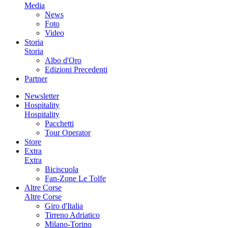
Media
News
Foto
Video
Storia
Storia
Albo d'Oro
Edizioni Precedenti
Partner
Newsletter
Hospitality
Hospitality
Pacchetti
Tour Operator
Store
Extra
Extra
Biciscuola
Fan-Zone Le Tolfe
Altre Corse
Altre Corse
Giro d'Italia
Tirreno Adriatico
Milano-Torino