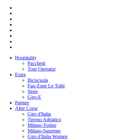
Hospitality
Pacchetti
Tour Operator
Extra
Biciscuola
Fan-Zone Le Tolfe
Store
Giro-E
Partner
Altre Corse
Giro d'Italia
Tirreno Adriatico
Milano-Torino
Milano-Sanremo
Giro d'Italia Women