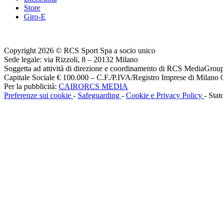
Store
Giro-E
Copyright 2026 © RCS Sport Spa a socio unico
Sede legale: via Rizzoli, 8 – 20132 Milano
Soggetta ad attività di direzione e coordinamento di RCS MediaGrou
Capitale Sociale € 100.000 – C.F./P.IVA/Registro Imprese di Milan
Per la pubblicità:
CAIRORCS MEDIA
Preferenze sui cookie
-
Safeguarding
-
Cookie e Privacy Policy
- Stat