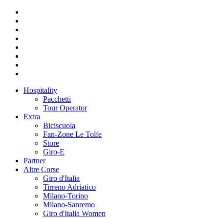
Hospitality
Pacchetti
Tour Operator
Extra
Biciscuola
Fan-Zone Le Tolfe
Store
Giro-E
Partner
Altre Corse
Giro d'Italia
Tirreno Adriatico
Milano-Torino
Milano-Sanremo
Giro d'Italia Women