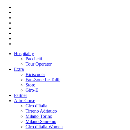
Hospitality
Pacchetti
Tour Operator
Extra
Biciscuola
Fan-Zone Le Tolfe
Store
Giro-E
Partner
Altre Corse
Giro d'Italia
Tirreno Adriatico
Milano-Torino
Milano-Sanremo
Giro d'Italia Women