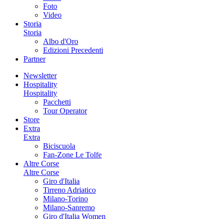
Foto
Video
Storia
Storia
Albo d'Oro
Edizioni Precedenti
Partner
Newsletter
Hospitality
Hospitality
Pacchetti
Tour Operator
Store
Extra
Extra
Biciscuola
Fan-Zone Le Tolfe
Altre Corse
Altre Corse
Giro d'Italia
Tirreno Adriatico
Milano-Torino
Milano-Sanremo
Giro d'Italia Women