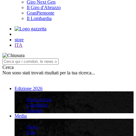
Giro Next Gen
Il Giro d'Abruzzo
GranPiemonte
Il Lombardia
store
ITA
Cerca
Non sono stati trovati risultati per la tua ricerca...
Edizione 2026
Edizione 2026
Recap Corsa
Classifiche
Squadre
Media
Media
News
Foto