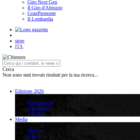
Giro Next Gen
Il Giro d'Abruzzo
GranPiemonte
Il Lombardia
store
ITA
Cerca
Non sono stati trovati risultati per la tua ricerca...
Edizione 2026
Edizione 2026
Recap Corsa
Classifiche
Squadre
Media
Media
News
Foto