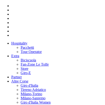
Hospitality
Pacchetti
Tour Operator
Extra
Biciscuola
Fan-Zone Le Tolfe
Store
Giro-E
Partner
Altre Corse
Giro d'Italia
Tirreno Adriatico
Milano-Torino
Milano-Sanremo
Giro d'Italia Women