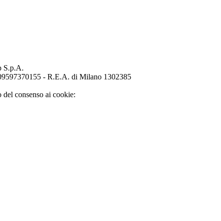
p S.p.A.
o 09597370155 - R.E.A. di Milano 1302385
o del consenso ai cookie: