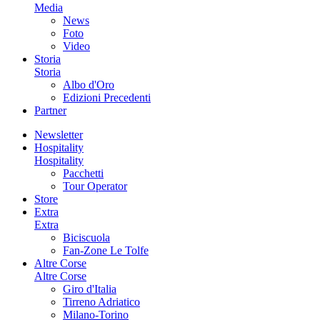
Media
News
Foto
Video
Storia
Storia
Albo d'Oro
Edizioni Precedenti
Partner
Newsletter
Hospitality
Hospitality
Pacchetti
Tour Operator
Store
Extra
Extra
Biciscuola
Fan-Zone Le Tolfe
Altre Corse
Altre Corse
Giro d'Italia
Tirreno Adriatico
Milano-Torino