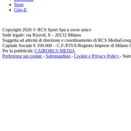
Store
Giro-E
Copyright 2026 © RCS Sport Spa a socio unico
Sede legale: via Rizzoli, 8 – 20132 Milano
Soggetta ad attività di direzione e coordinamento di RCS MediaGrou
Capitale Sociale € 100.000 – C.F./P.IVA/Registro Imprese di Milan
Per la pubblicità:
CAIRORCS MEDIA
Preferenze sui cookie
-
Safeguarding
-
Cookie e Privacy Policy
- Stat