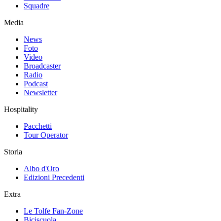
Squadre
Media
News
Foto
Video
Broadcaster
Radio
Podcast
Newsletter
Hospitality
Pacchetti
Tour Operator
Storia
Albo d'Oro
Edizioni Precedenti
Extra
Le Tolfe Fan-Zone
Biciscuola