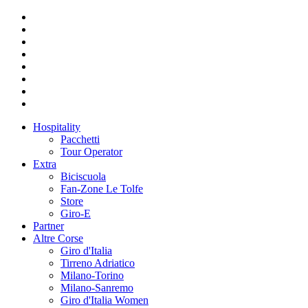
Hospitality
Pacchetti
Tour Operator
Extra
Biciscuola
Fan-Zone Le Tolfe
Store
Giro-E
Partner
Altre Corse
Giro d'Italia
Tirreno Adriatico
Milano-Torino
Milano-Sanremo
Giro d'Italia Women