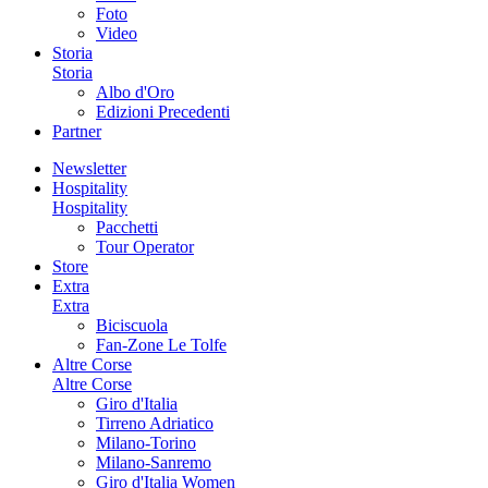
Foto
Video
Storia
Storia
Albo d'Oro
Edizioni Precedenti
Partner
Newsletter
Hospitality
Hospitality
Pacchetti
Tour Operator
Store
Extra
Extra
Biciscuola
Fan-Zone Le Tolfe
Altre Corse
Altre Corse
Giro d'Italia
Tirreno Adriatico
Milano-Torino
Milano-Sanremo
Giro d'Italia Women