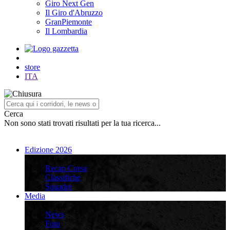
Giro Next Gen
Il Giro d'Abruzzo
GranPiemonte
Il Lombardia
store
ITA
Cerca
Non sono stati trovati risultati per la tua ricerca...
Edizione 2026
Edizione 2026
Recap Corsa
Classifiche
Squadre
Media
Media
News
Foto