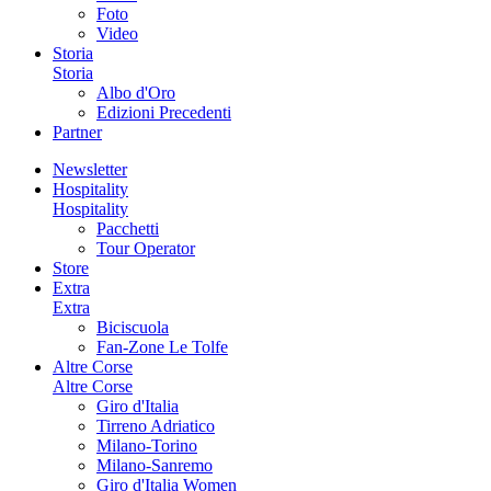
Foto
Video
Storia
Storia
Albo d'Oro
Edizioni Precedenti
Partner
Newsletter
Hospitality
Hospitality
Pacchetti
Tour Operator
Store
Extra
Extra
Biciscuola
Fan-Zone Le Tolfe
Altre Corse
Altre Corse
Giro d'Italia
Tirreno Adriatico
Milano-Torino
Milano-Sanremo
Giro d'Italia Women