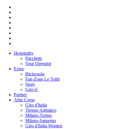
Hospitality
Pacchetti
Tour Operator
Extra
Biciscuola
Fan-Zone Le Tolfe
Store
Giro-E
Partner
Altre Corse
Giro d'Italia
Tirreno Adriatico
Milano-Torino
Milano-Sanremo
Giro d'Italia Women