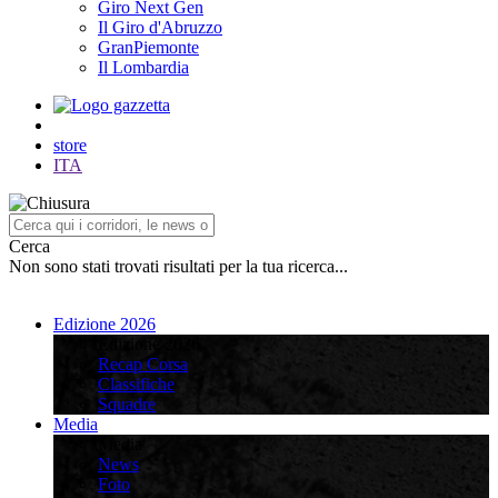
Giro Next Gen
Il Giro d'Abruzzo
GranPiemonte
Il Lombardia
store
ITA
Cerca
Non sono stati trovati risultati per la tua ricerca...
Edizione 2026
Edizione 2026
Recap Corsa
Classifiche
Squadre
Media
Media
News
Foto