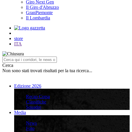
Giro Next Gen
Il Giro d'Abruzzo
GranPiemonte
Il Lombardia
store
ITA
Cerca
Non sono stati trovati risultati per la tua ricerca...
Edizione 2026
Edizione 2026
Recap Corsa
Classifiche
Squadre
Media
Media
News
Foto