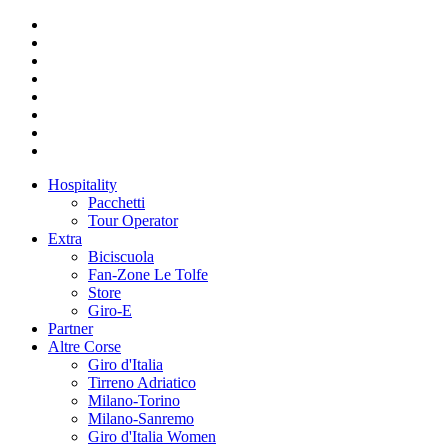
Hospitality
Pacchetti
Tour Operator
Extra
Biciscuola
Fan-Zone Le Tolfe
Store
Giro-E
Partner
Altre Corse
Giro d'Italia
Tirreno Adriatico
Milano-Torino
Milano-Sanremo
Giro d'Italia Women