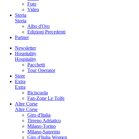
Foto
Video
Storia
Storia
Albo d'Oro
Edizioni Precedenti
Partner
Newsletter
Hospitality
Hospitality
Pacchetti
Tour Operator
Store
Extra
Extra
Biciscuola
Fan-Zone Le Tolfe
Altre Corse
Altre Corse
Giro d'Italia
Tirreno Adriatico
Milano-Torino
Milano-Sanremo
Giro d'Italia Women