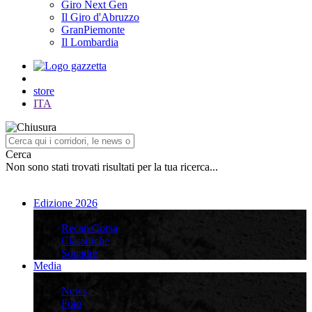
Giro Next Gen
Il Giro d'Abruzzo
GranPiemonte
Il Lombardia
store
ITA
Cerca
Non sono stati trovati risultati per la tua ricerca...
Edizione 2026
Edizione 2026
Recap Corsa
Classifiche
Squadre
Media
Media
News
Foto