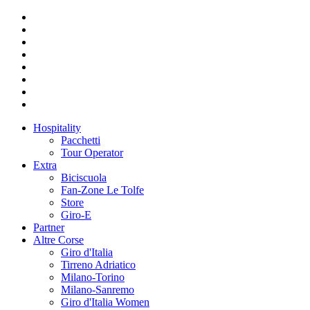
Hospitality
Pacchetti
Tour Operator
Extra
Biciscuola
Fan-Zone Le Tolfe
Store
Giro-E
Partner
Altre Corse
Giro d'Italia
Tirreno Adriatico
Milano-Torino
Milano-Sanremo
Giro d'Italia Women