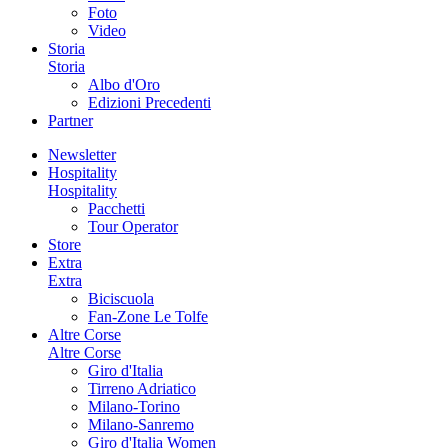
Foto
Video
Storia
Storia
Albo d'Oro
Edizioni Precedenti
Partner
Newsletter
Hospitality
Hospitality
Pacchetti
Tour Operator
Store
Extra
Extra
Biciscuola
Fan-Zone Le Tolfe
Altre Corse
Altre Corse
Giro d'Italia
Tirreno Adriatico
Milano-Torino
Milano-Sanremo
Giro d'Italia Women