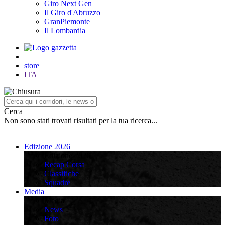
Giro Next Gen
Il Giro d'Abruzzo
GranPiemonte
Il Lombardia
store
ITA
Cerca
Non sono stati trovati risultati per la tua ricerca...
Edizione 2026
Edizione 2026
Recap Corsa
Classifiche
Squadre
Media
Media
News
Foto