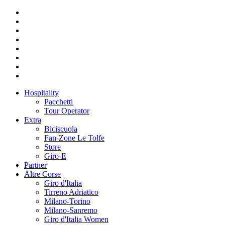
Hospitality
Pacchetti
Tour Operator
Extra
Biciscuola
Fan-Zone Le Tolfe
Store
Giro-E
Partner
Altre Corse
Giro d'Italia
Tirreno Adriatico
Milano-Torino
Milano-Sanremo
Giro d'Italia Women