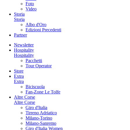
Foto
Video
Storia
Storia
Albo d'Oro
Edizioni Precedenti
Partner
Newsletter
Hospitality
Hospitality
Pacchetti
Tour Operator
Store
Extra
Extra
Biciscuola
Fan-Zone Le Tolfe
Altre Corse
Altre Corse
Giro d'Italia
Tirreno Adriatico
Milano-Torino
Milano-Sanremo
Giro d'Italia Women