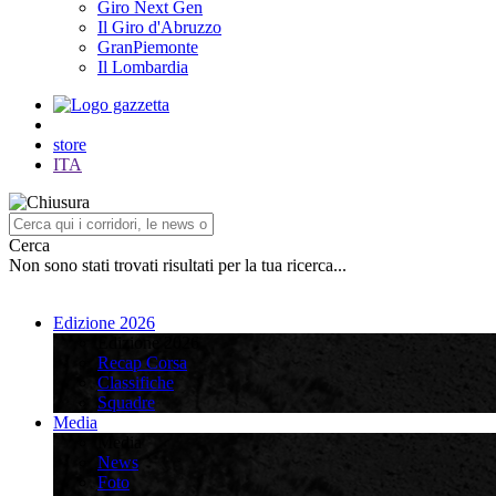
Giro Next Gen
Il Giro d'Abruzzo
GranPiemonte
Il Lombardia
store
ITA
Cerca
Non sono stati trovati risultati per la tua ricerca...
Edizione 2026
Edizione 2026
Recap Corsa
Classifiche
Squadre
Media
Media
News
Foto