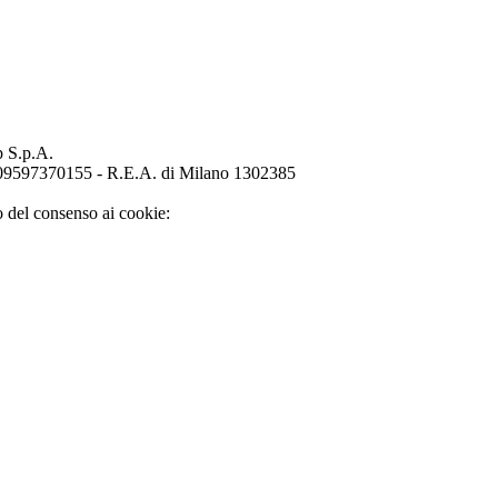
p S.p.A.
o 09597370155 - R.E.A. di Milano 1302385
o del consenso ai cookie: