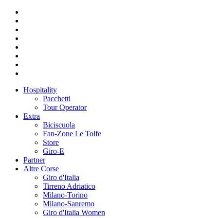
Hospitality
Pacchetti
Tour Operator
Extra
Biciscuola
Fan-Zone Le Tolfe
Store
Giro-E
Partner
Altre Corse
Giro d'Italia
Tirreno Adriatico
Milano-Torino
Milano-Sanremo
Giro d'Italia Women