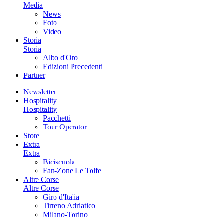
Media
News
Foto
Video
Storia
Storia
Albo d'Oro
Edizioni Precedenti
Partner
Newsletter
Hospitality
Hospitality
Pacchetti
Tour Operator
Store
Extra
Extra
Biciscuola
Fan-Zone Le Tolfe
Altre Corse
Altre Corse
Giro d'Italia
Tirreno Adriatico
Milano-Torino