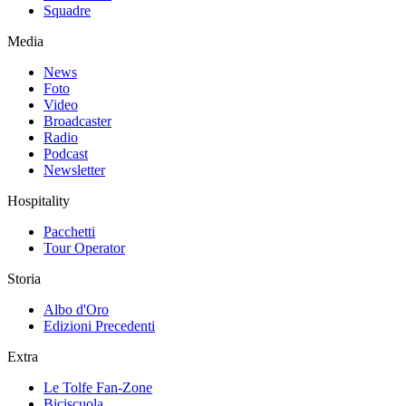
Squadre
Media
News
Foto
Video
Broadcaster
Radio
Podcast
Newsletter
Hospitality
Pacchetti
Tour Operator
Storia
Albo d'Oro
Edizioni Precedenti
Extra
Le Tolfe Fan-Zone
Biciscuola