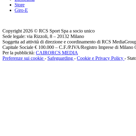
Store
Giro-E
Copyright 2026 © RCS Sport Spa a socio unico
Sede legale: via Rizzoli, 8 – 20132 Milano
Soggetta ad attività di direzione e coordinamento di RCS MediaGrou
Capitale Sociale € 100.000 – C.F./P.IVA/Registro Imprese di Milan
Per la pubblicità:
CAIRORCS MEDIA
Preferenze sui cookie
-
Safeguarding
-
Cookie e Privacy Policy
- Stat