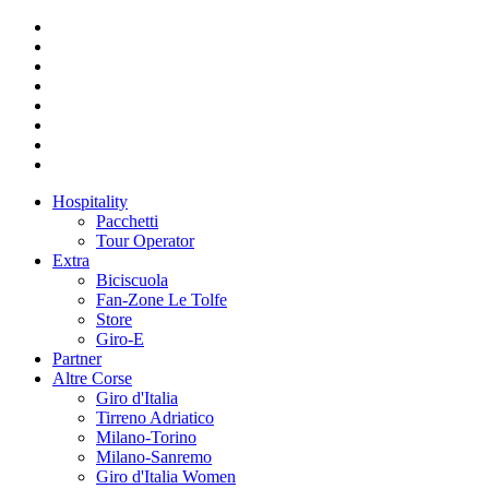
Hospitality
Pacchetti
Tour Operator
Extra
Biciscuola
Fan-Zone Le Tolfe
Store
Giro-E
Partner
Altre Corse
Giro d'Italia
Tirreno Adriatico
Milano-Torino
Milano-Sanremo
Giro d'Italia Women