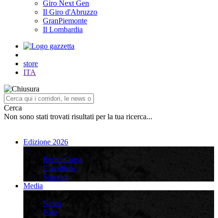
Giro Next Gen
Il Giro d'Abruzzo
GranPiemonte
Il Lombardia
store
ITA
Cerca
Non sono stati trovati risultati per la tua ricerca...
Edizione 2026
Edizione 2026
Recap Corsa
Classifiche
Squadre
Media
Media
News
Foto