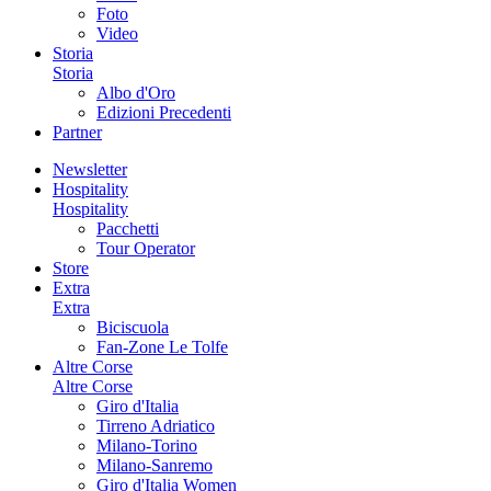
Foto
Video
Storia
Storia
Albo d'Oro
Edizioni Precedenti
Partner
Newsletter
Hospitality
Hospitality
Pacchetti
Tour Operator
Store
Extra
Extra
Biciscuola
Fan-Zone Le Tolfe
Altre Corse
Altre Corse
Giro d'Italia
Tirreno Adriatico
Milano-Torino
Milano-Sanremo
Giro d'Italia Women