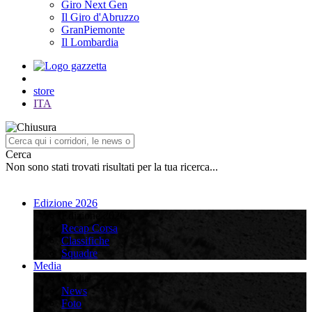
Giro Next Gen
Il Giro d'Abruzzo
GranPiemonte
Il Lombardia
store
ITA
Cerca
Non sono stati trovati risultati per la tua ricerca...
Edizione 2026
Edizione 2026
Recap Corsa
Classifiche
Squadre
Media
Media
News
Foto