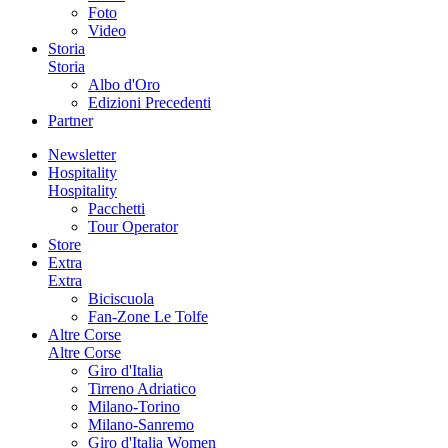
Foto
Video
Storia
Storia
Albo d'Oro
Edizioni Precedenti
Partner
Newsletter
Hospitality
Hospitality
Pacchetti
Tour Operator
Store
Extra
Extra
Biciscuola
Fan-Zone Le Tolfe
Altre Corse
Altre Corse
Giro d'Italia
Tirreno Adriatico
Milano-Torino
Milano-Sanremo
Giro d'Italia Women