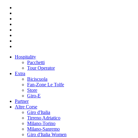
Hospitality
Pacchetti
Tour Operator
Extra
Biciscuola
Fan-Zone Le Tolfe
Store
Giro-E
Partner
Altre Corse
Giro d'Italia
Tirreno Adriatico
Milano-Torino
Milano-Sanremo
Giro d'Italia Women