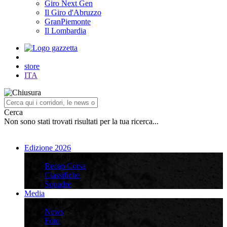
Giro Next Gen
Il Giro d'Abruzzo
GranPiemonte
Il Lombardia
store
ITA
Cerca
Non sono stati trovati risultati per la tua ricerca...
Edizione 2026
Edizione 2026
Recap Corsa
Classifiche
Squadre
Media
Media
News
Foto