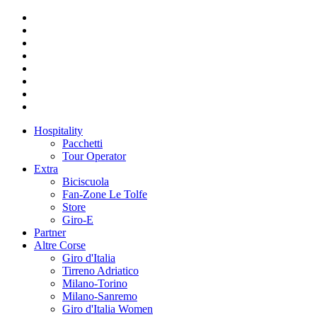
Hospitality
Pacchetti
Tour Operator
Extra
Biciscuola
Fan-Zone Le Tolfe
Store
Giro-E
Partner
Altre Corse
Giro d'Italia
Tirreno Adriatico
Milano-Torino
Milano-Sanremo
Giro d'Italia Women