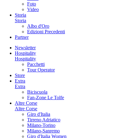
Foto
Video
Storia
Storia
Albo d'Oro
Edizioni Precedenti
Partner
Newsletter
Hospitality
Hospitality
Pacchetti
Tour Operator
Store
Extra
Extra
Biciscuola
Fan-Zone Le Tolfe
Altre Corse
Altre Corse
Giro d'Italia
Tirreno Adriatico
Milano-Torino
Milano-Sanremo
Giro d'Italia Women