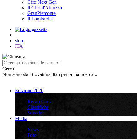
Giro Next Gen
Il Giro d'Abruzzo
GranPiemonte
Il Lombardia
store
ITA
Cerca
Non sono stati trovati risultati per la tua ricerca...
Edizione 2026
Edizione 2026
Recap Corsa
Classifiche
Squadre
Media
Media
News
Foto