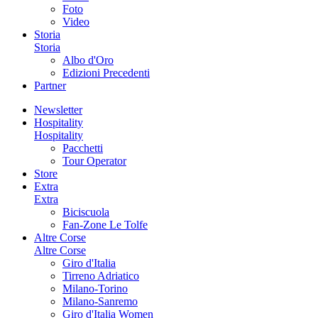
Foto
Video
Storia
Storia
Albo d'Oro
Edizioni Precedenti
Partner
Newsletter
Hospitality
Hospitality
Pacchetti
Tour Operator
Store
Extra
Extra
Biciscuola
Fan-Zone Le Tolfe
Altre Corse
Altre Corse
Giro d'Italia
Tirreno Adriatico
Milano-Torino
Milano-Sanremo
Giro d'Italia Women