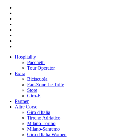
Hospitality
Pacchetti
Tour Operator
Extra
Biciscuola
Fan-Zone Le Tolfe
Store
Giro-E
Partner
Altre Corse
Giro d'Italia
Tirreno Adriatico
Milano-Torino
Milano-Sanremo
Giro d'Italia Women