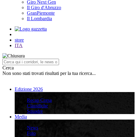
Giro Next Gen
Il Giro d'Abruzzo
GranPiemonte
Il Lombardia
store
ITA
Cerca
Non sono stati trovati risultati per la tua ricerca...
Edizione 2026
Edizione 2026
Recap Corsa
Classifiche
Squadre
Media
Media
News
Foto