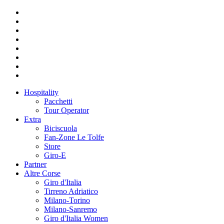
Hospitality
Pacchetti
Tour Operator
Extra
Biciscuola
Fan-Zone Le Tolfe
Store
Giro-E
Partner
Altre Corse
Giro d'Italia
Tirreno Adriatico
Milano-Torino
Milano-Sanremo
Giro d'Italia Women