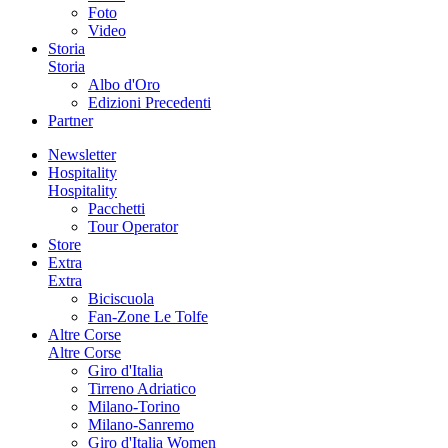
Foto
Video
Storia
Storia
Albo d'Oro
Edizioni Precedenti
Partner
Newsletter
Hospitality
Hospitality
Pacchetti
Tour Operator
Store
Extra
Extra
Biciscuola
Fan-Zone Le Tolfe
Altre Corse
Altre Corse
Giro d'Italia
Tirreno Adriatico
Milano-Torino
Milano-Sanremo
Giro d'Italia Women