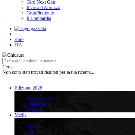
Giro Next Gen
Il Giro d'Abruzzo
GranPiemonte
Il Lombardia
store
ITA
Cerca
Non sono stati trovati risultati per la tua ricerca...
Edizione 2026
Edizione 2026
Recap Corsa
Classifiche
Squadre
Media
Media
News
Foto