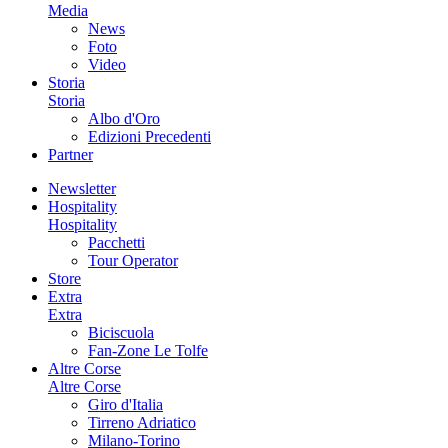
Media
News
Foto
Video
Storia
Storia
Albo d'Oro
Edizioni Precedenti
Partner
Newsletter
Hospitality
Hospitality
Pacchetti
Tour Operator
Store
Extra
Extra
Biciscuola
Fan-Zone Le Tolfe
Altre Corse
Altre Corse
Giro d'Italia
Tirreno Adriatico
Milano-Torino