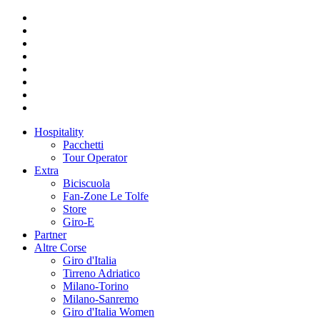
Hospitality
Pacchetti
Tour Operator
Extra
Biciscuola
Fan-Zone Le Tolfe
Store
Giro-E
Partner
Altre Corse
Giro d'Italia
Tirreno Adriatico
Milano-Torino
Milano-Sanremo
Giro d'Italia Women