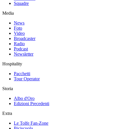
Squadre
Media
News
Foto
Video
Broadcaster
Radio
Podcast
Newsletter
Hospitality
Pacchetti
Tour Operator
Storia
Albo d'Oro
Edizioni Precedenti
Extra
Le Tolfe Fan-Zone
Biciscuola