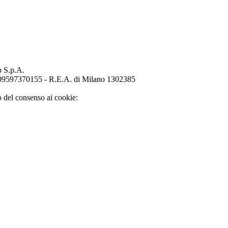
p S.p.A.
o 09597370155 - R.E.A. di Milano 1302385
o del consenso ai cookie: