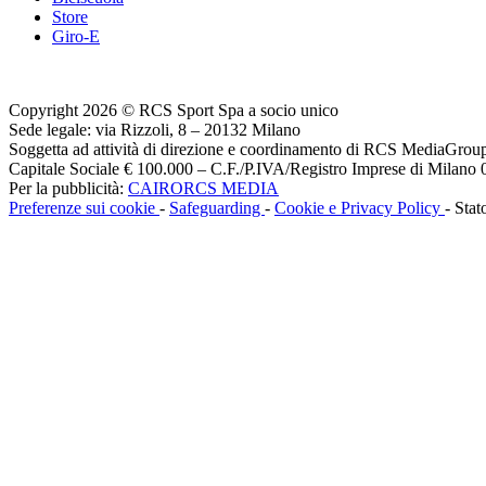
Store
Giro-E
Copyright 2026 © RCS Sport Spa a socio unico
Sede legale: via Rizzoli, 8 – 20132 Milano
Soggetta ad attività di direzione e coordinamento di RCS MediaGrou
Capitale Sociale € 100.000 – C.F./P.IVA/Registro Imprese di Milan
Per la pubblicità:
CAIRORCS MEDIA
Preferenze sui cookie
-
Safeguarding
-
Cookie e Privacy Policy
- Stat