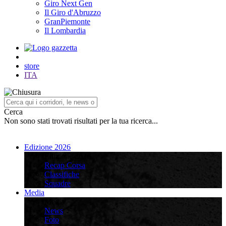
Giro Next Gen
Il Giro d'Abruzzo
GranPiemonte
Il Lombardia
store
ITA
Cerca
Non sono stati trovati risultati per la tua ricerca...
Edizione 2026
Edizione 2026
Recap Corsa
Classifiche
Squadre
Media
Media
News
Foto