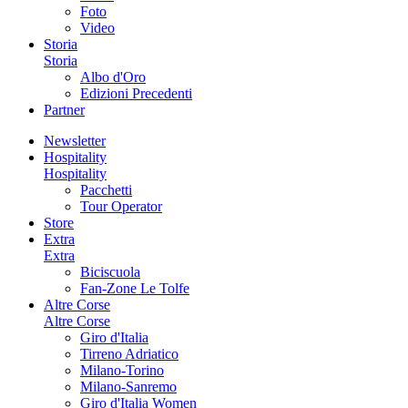
Foto
Video
Storia
Storia
Albo d'Oro
Edizioni Precedenti
Partner
Newsletter
Hospitality
Hospitality
Pacchetti
Tour Operator
Store
Extra
Extra
Biciscuola
Fan-Zone Le Tolfe
Altre Corse
Altre Corse
Giro d'Italia
Tirreno Adriatico
Milano-Torino
Milano-Sanremo
Giro d'Italia Women