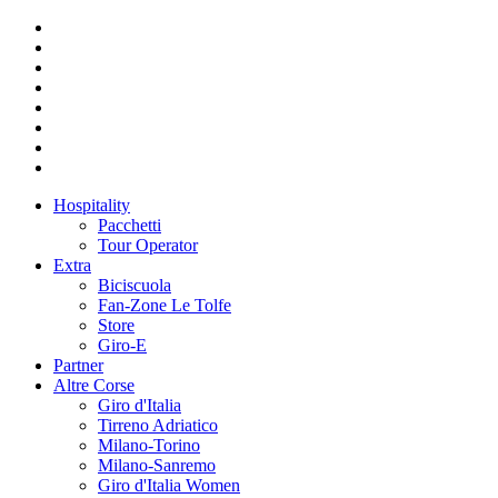
Hospitality
Pacchetti
Tour Operator
Extra
Biciscuola
Fan-Zone Le Tolfe
Store
Giro-E
Partner
Altre Corse
Giro d'Italia
Tirreno Adriatico
Milano-Torino
Milano-Sanremo
Giro d'Italia Women